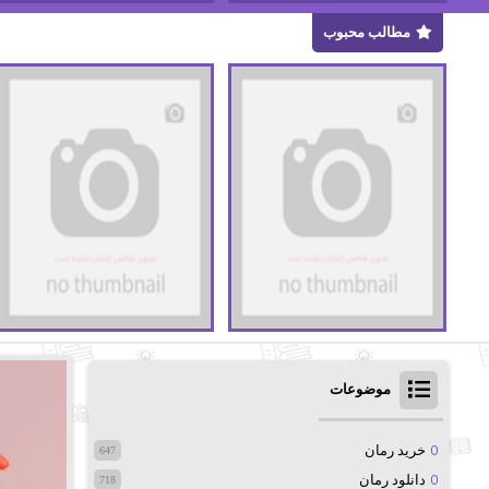
مطالب محبوب
موضوعات
خرید رمان
647
دانلود رمان
718