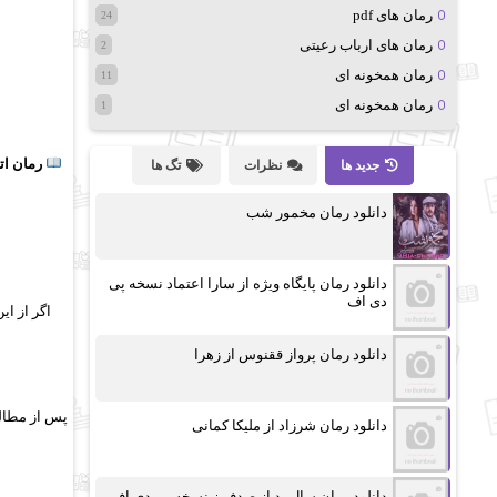
رمان های pdf
24
رمان های ارباب رعیتی
2
رمان همخونه ای
11
رمان همخونه ای
1
رمان ات
جدید ها
نظرات
تگ ها
دانلود رمان مخمور شب
دانلود رمان پایگاه ویژه از سارا اعتماد نسخه پی
دی اف
اگر از ای
دانلود رمان پرواز ققنوس از زهرا
پس از مطالع
دانلود رمان شرزاد از ملیکا کمانی
دانلود رمان سال بد از صدف.ز نسخه پی دی اف