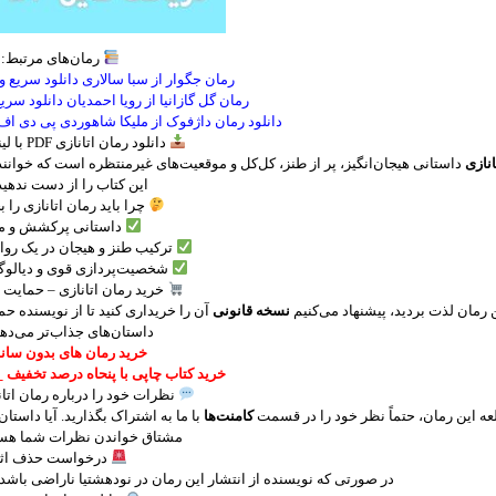
رمان‌های مرتبط:
رمان جگوار از سبا سالاری دانلود سریع و 
رمان گل گازانیا از رویا احمدیان دانلود سریع
دانلود رمان داژفوک از ملیکا شاهوردی پی دی اف 
دانلود رمان اتانازی PDF با لینک مستقیم
انازی
داستانی هیجان‌انگیز، پر از طنز، کل‌کل و موقعیت‌های غیرمنتظره است که خواننده 
این کتاب را از دست ندهید
چرا باید رمان اتانازی را ب
داستانی پرکشش و مه
ترکیب طنز و هیجان در یک روا
شخصیت‌پردازی قوی و دیالوگ
خرید رمان اتانازی – حمایت ا
ن رمان لذت بردید، پیشنهاد می‌کنیم
نسخه قانونی
آن را خریداری کنید تا از نویسنده ح
داستان‌های جذاب‌تر می‌دهی
خرید رمان های بدون سان
خرید کتاب چاپی با پنحاه درصد تخفیف _
نظرات خود را درباره رمان اتان
ه این رمان، حتماً نظر خود را در قسمت
کامنت‌ها
با ما به اشتراک بگذارید. آیا داست
مشتاق خواندن نظرات شما هس
درخواست حذف اثر
در صورتی که نویسنده از انتشار این رمان در نودهشتیا ناراضی باشد،