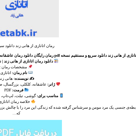
رمان اتانازی از هانی زند دانلود س
ی زند دانلود سریع و مستقیم نسخه pdf رمان رایگان دانلود رمان عاشقانه مناسب اندورید و آیفون با لینک مستقیم و دانلود سریع رمان پی دی اف
دانلود رمان اتانازی از هانی زند | نس
مشخصات رمان:
نام رمان:
اتانازی
✍️ نویسنده:
هانی زند
ژانر:
عاشقانه، کلکلی، بزرگسال، طن
فرمت:
PDF
مناسب برای:
گوشی، تبلت، لپ‌تاپ، 
خلاصه رمان اتانازی
که…