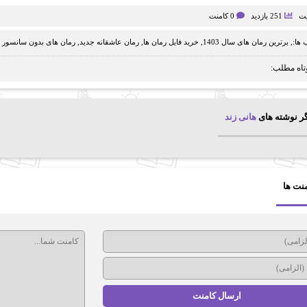
یت
251 بازدید
0 کامنت
ها:,
برترین رمان های سال 1403
,
خرید فایل رمان ها
,
رمان عاشقانه جدید
,
رمان های بدون سانسور 
تاه مطلب:
ر نوشته های
هانی زند
نت ها