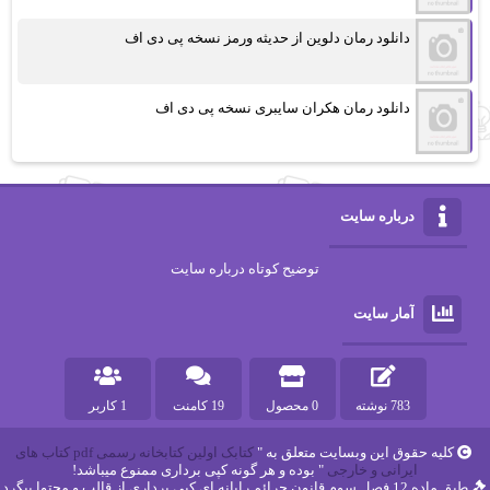
دانلود رمان دلوین از حدیثه ورمز نسخه پی دی اف
دانلود رمان هکران سایبری نسخه پی دی اف
درباره سایت
توضیح کوتاه درباره سایت
آمار سایت
783 نوشته
0 محصول
19 کامنت
1 کاربر
کلیه حقوق این وبسایت متعلق به "
کتابک اولین کتابخانه رسمی pdf کتاب های
ایرانی و خارجی
" بوده و هر گونه کپی برداری ممنوع میباشد!
طبق ماده 12 فصل سوم قانون جرائم رایانه ای کپی برداری از قالب و محتوا پیگرد