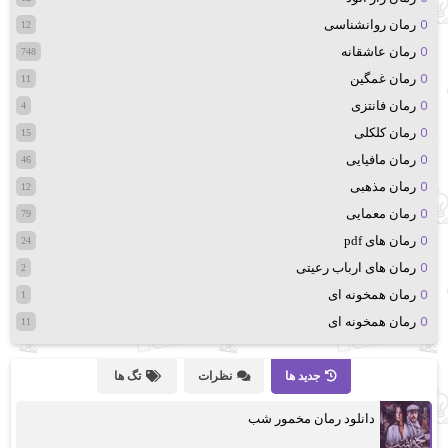
رمان روانشناسی
12
رمان عاشقانه
748
رمان غمگین
11
رمان فانتزی
4
رمان کلکلی
15
رمان مافیایی
46
رمان مذهبی
12
رمان معمایی
79
رمان های pdf
24
رمان های ارباب رعیتی
2
رمان همخونه ای
1
رمان همخونه ای
11
جدید ها
نظرات
تگ ها
دانلود رمان مخمور شب