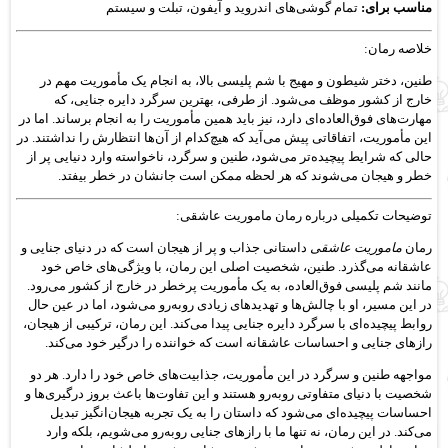
مناسب برای:
تمام گوشی‌های اندروید و آیفون، تبلت و سیستم
خلاصه رمان:
طنین، دختر شیطون و مهیج با شم پلیسی بالا، به انجام یک مأموریت مهم در
خارج از کشور موظف می‌شود. از طرفی، بهترین سرگرد دایره جنایی، که
مهارت‌های فوق‌العاده‌ای دارد، نیز باید همین مأموریت را به انجام برساند. اما در
این مأموریت، اتفاقاتی پیش می‌آید که هیچ‌کدام از آن‌ها انتظارش را نداشتند. در
حالی که شرایط پیچیده‌تر می‌شود، طنین و سرگرد، ناخواسته وارد دنیایی پر از
خطر و هیجان می‌شوند که هر لحظه ممکن است جانشان در خطر بیفتد.
توضیحات تکمیلی درباره رمان ماموریت عاشقی:
رمان
ماموریت عاشقی
داستانی جذاب و پر از هیجان است که در دنیای جنایی و
عاشقانه می‌گذرد. طنین، شخصیت اصلی این رمان، با ویژگی‌های خاص خود
مانند شم پلیسی فوق‌العاده، به یک مأموریت پرخطر در خارج از کشور می‌رود.
در این مسیر، او با چالش‌ها و تهدیدهای زیادی روبه‌رو می‌شود، اما در عین حال
روابط پیچیده‌ای با سرگرد دایره جنایی پیدا می‌کند. این رمان، ترکیبی از هیجان،
رازهای جنایی و احساسات عاشقانه است که خواننده را درگیر خود می‌کند.
مواجهه طنین و سرگرد در این مأموریت، جذابیت‌های خاص خود را دارد. هر دو
شخصیت با دنیای متفاوتی روبه‌رو هستند و این تفاوت‌ها باعث بروز درگیری‌ها و
احساسات پیچیده‌ای می‌شود که داستان را به یک تجربه هیجان‌انگیز تبدیل
می‌کند. در این رمان، نه تنها ما با رازهای جنایی روبه‌رو می‌شویم، بلکه وارد