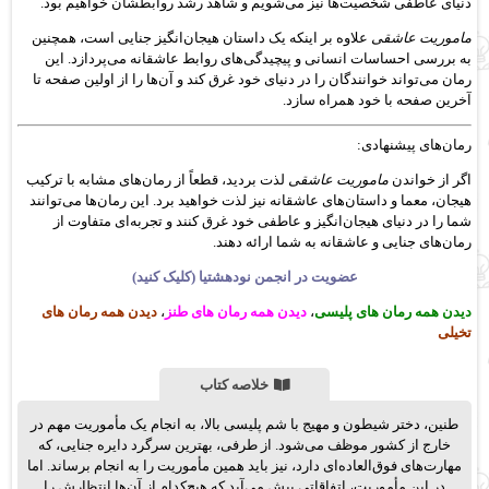
دنیای عاطفی شخصیت‌ها نیز می‌شویم و شاهد رشد روابطشان خواهیم بود.
ماموریت عاشقی
علاوه بر اینکه یک داستان هیجان‌انگیز جنایی است، همچنین
به بررسی احساسات انسانی و پیچیدگی‌های روابط عاشقانه می‌پردازد. این
رمان می‌تواند خوانندگان را در دنیای خود غرق کند و آن‌ها را از اولین صفحه تا
آخرین صفحه با خود همراه سازد.
رمان‌های پیشنهادی:
اگر از خواندن
ماموریت عاشقی
لذت بردید، قطعاً از رمان‌های مشابه با ترکیب
هیجان، معما و داستان‌های عاشقانه نیز لذت خواهید برد. این رمان‌ها می‌توانند
شما را در دنیای هیجان‌انگیز و عاطفی خود غرق کنند و تجربه‌ای متفاوت از
رمان‌های جنایی و عاشقانه به شما ارائه دهند.
عضویت در انجمن نودهشتیا (کلیک کنید)
دیدن همه رمان های پلیسی
،
دیدن همه رمان های طنز
،
دیدن همه رمان های
تخیلی
خلاصه کتاب
طنین، دختر شیطون و مهیج با شم پلیسی بالا، به انجام یک مأموریت مهم در
خارج از کشور موظف می‌شود. از طرفی، بهترین سرگرد دایره جنایی، که
مهارت‌های فوق‌العاده‌ای دارد، نیز باید همین مأموریت را به انجام برساند. اما
در این مأموریت، اتفاقاتی پیش می‌آید که هیچ‌کدام از آن‌ها انتظارش را