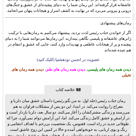
عاشقانه قرار گرفته‌اند. این رمان شما را به دنیای پیچیده‌ای از عشق و جنگ‌های
درونی و بیرونی می‌برد که در نهایت به کشف اسرار و هیجانات پنهان می‌انجامد.
رمان‌های پیشنهادی:
اگر از خواندن
جناب رئیس
لذت بردید، پیشنهاد می‌کنیم به رمان‌هایی با ترکیب
ژانرهای عاشقانه و پلیسی نگاهی بیندازید. این رمان‌ها می‌توانند شما را به دنیای
پیچیده و پر از هیجانات عاطفی و تهدیدات وارد کنند، جایی که عشق و انتقام در
هم تنیده شده‌اند.
عضویت در انجمن نودهشتیا (کلیک کنید)
دیدن همه رمان های پلیسی
،
دیدن همه رمان های طنز
،
دیدن همه رمان های
تخیلی
خلاصه کتاب
رمان
جناب رئیس
(جلد اول:
به من بگو رئیس
) داستان عشق میان دلربا و
معراج را روایت می‌کند. در ابتدا، این دو پس از مشکلات فراوان به هم
می‌رسند و زندگی مشترکشان را آغاز می‌کنند. دو سال بعد، دلربا باردار است و
در آرامش و عشق کامل زندگی می‌کند. اما، این آرامش دوام نمی‌آورد، چرا که
طوفانی جدید در راه است. ققنوس، یک شخصیت بی‌رحم با اهداف انتقامی و
رنگ و بوی اربابی، به خونخواهی آمده و حالا در کمین این زوج عاشق است.
این تغییرات و تهدیدات جدید، داستانی پر از هیجان، خطر و عشق را پیش روی