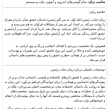
مناسب برای:
تمام گوشی‌های اندروید و آیفون، تبلت و سیستم
خلاصه رمان:
رمان
جناب رئیس
(جلد اول:
به من بگو رئیس
) داستان عشق میان دلربا و معراج
را روایت می‌کند. در ابتدا، این دو پس از مشکلات فراوان به هم می‌رسند و
زندگی مشترکشان را آغاز می‌کنند. دو سال بعد، دلربا باردار است و در آرامش و
عشق کامل زندگی می‌کند. اما، این آرامش دوام نمی‌آورد، چرا که طوفانی جدید
در راه است.
ققنوس، یک شخصیت بی‌رحم با اهداف انتقامی و رنگ و بوی اربابی، به
خونخواهی آمده و حالا در کمین این زوج عاشق است. این تغییرات و تهدیدات
جدید، داستانی پر از هیجان، خطر و عشق را پیش روی شخصیت‌های داستان
قرار می‌دهد.
توضیحات تکمیلی درباره رمان
جناب رئیس
:
رمان
جناب رئیس
با تلفیق ژانرهای عاشقانه و پلیسی، داستانی جذاب و پر از
پیچیدگی‌های احساسی و هیجانی را برای خوانندگان فراهم می‌آورد. این رمان نه
تنها به روایت یک داستان عاشقانه میان دو شخصیت اصلی می‌پردازد، بلکه در
دنیای پر از خطرات و تهدیدات دنیای پلیسی نیز غرق می‌شود. شخصیت‌های
داستان با مشکلات مختلفی روبه‌رو هستند که آنها را به دنیای پیچیده‌ای از انتقام
و خونخواهی وارد می‌کند.
جذابیت این داستان در درام‌های پنهان و تهدیداتی است که در پس‌زمینه زندگی