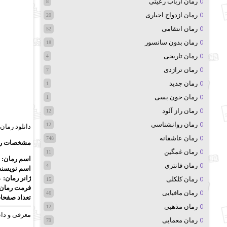
رمان ارباب رعیتی
8
رمان ازدواج اجباری
20
رمان انتقامی
52
رمان بدون سانسور
18
رمان تاریخی
4
رمان تراژدی
7
رمان جدید
1
رمان خون بسی
1
رمان راز آلود
12
رمان روانشناسی
12
دانلود رمان
رمان عاشقانه
748
مشخصات رم
رمان غمگین
11
اسم رمان:
ا
رمان فانتزی
4
اسم نویسند
ژانر رمان:
ع
رمان کلکلی
15
فرمت رمان:
رمان مافیایی
46
تعداد صفحا
رمان مذهبی
12
معرفی و دان
رمان معمایی
79