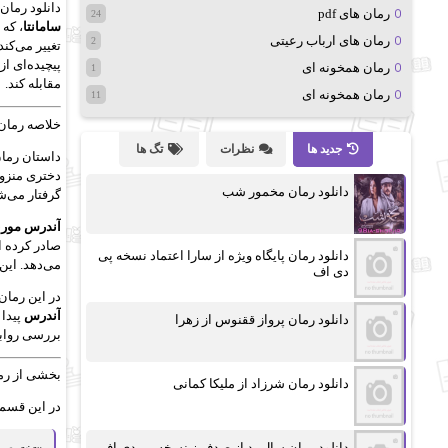
دانلود رمان
رمان های pdf
24
سامانتا
رمان های ارباب رعیتی
2
تغییر می‌کن
پیچیده‌ای ا
رمان همخونه ای
1
مقابله کند.
رمان همخونه ای
11
خلاصه رمان
جدید ها
نظرات
تگ ها
داستان رما
دختری منزوی
دانلود رمان مخمور شب
گرفتار می‌ش
آندرس مورن
صادر کرده 
دانلود رمان پایگاه ویژه از سارا اعتماد نسخه پی
می‌دهد. ای
دی اف
در این رمان
آندرس
پیدا 
دانلود رمان پرواز ققنوس از زهرا
بررسی روابط
بخشی از رم
دانلود رمان شرزاد از ملیکا کمانی
در این قسم
دانلود رمان سال بد از صدف.ز نسخه پی دی اف