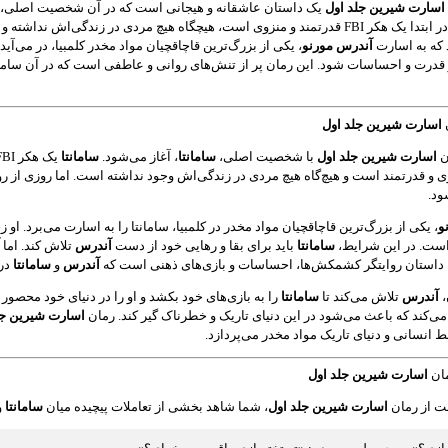
اسارت شیرین جلد اول
یک داستان عاشقانه و هیجانی است که در آن شخصیت اصلی،
، که در ابتدا یک هکر FBI قدرتمند و منزوی است، هیچگاه هیچ مردی در زندگی
د که به اسارت
آندرس مورنو
، یکی از بزرگ‌ترین قاچاقچیان مواد مخدر کلمبیا، در می‌آید
ز قدرت و احساسات شود. این رمان پر از تنش‌های روانی و عاطفی است که در آن سامانتا
اسارت شیرین جلد اول
ن
اسارت شیرین جلد اول
با شخصیت اصلی،
سامانتا
، آغاز می‌شود.
سامانتا
 و قدرتمند است و هیچ‌گاه هیچ مردی در زندگی‌اش وجود نداشته است. اما روزی از روزها
ود.
و
، یکی از بزرگ‌ترین قاچاقچیان مواد مخدر در کلمبیا، سامانتا را به اسارت می‌برد. 
است. در این شرایط،
سامانتا
باید برای بقا و رهایی خود از دست
آندرس
تلاش کند. اما
ن داستان روایتگر کشمکش‌ها، احساسات و بازی‌های ذهنی است که
آندرس
و
سامانتا
در 
،
آندرس
تلاش می‌کند تا
سامانتا
را به بازی‌های خود بکشد و او را در دنیای خود محصور 
می‌کند که باعث می‌شود در این دنیای تاریک و خطرناک گیر کند. رمان
اسارت شیرین جل
 انسانی و دنیای تاریک مواد مخدر می‌پردازد.
ان
اسارت شیرین جلد اول
ت از رمان
اسارت شیرین جلد اول
، شما شاهد بخشی از تعاملات پیچیده میان
سامانتا
و