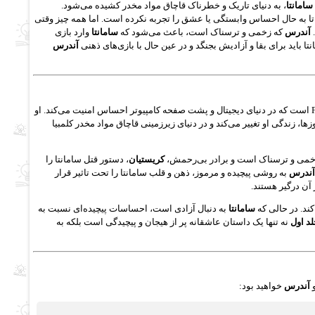
سامانتا
، به دنیای تاریک و خطرناک قاچاق مواد مخدر کشیده می‌شود.
‌اش نداشته و تا به حال احساس وابستگی یا عشق را تجربه نکرده است. اما همه چیز وقتی
.
آندرس
که زخمی و ترسناک است، باعث می‌شود که
سامانتا
وارد بازی
 باید برای بقا و آزادیش بجنگد و در عین حال با بازی‌های ذهنی
آندرس
یک هکر FBI است که در دنیای دیجیتال و پشت صفحه کامپیوتر احساس امنیت می‌کند. او
، زندگی او تغییر می‌کند و در دنیای زیرزمینی قاچاق مواد مخدر کلمبیا
او زخمی و ترسناک است و برادر بی‌رحمش،
کریستیان
، دستور قتل سامانتا را
آندرس
به روشی پیچیده و مرموز، ذهن و قلب سامانتا را تحت تاثیر قرار
آن درگیر هستند.
کند. در حالی که
سامانتا
به دنبال آزادی است، احساسات پیچیده‌ای نسبت به
د اول
نه تنها یک داستان عاشقانه پر از هیجان و پیچیدگی است بلکه به
آندرس
خواهید بود: