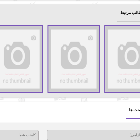
الب مرتبط
نت ها