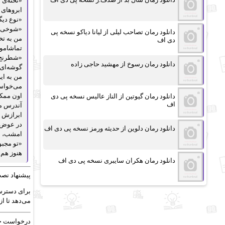
«تخته‌ی 
ابروهای 
«نوع دیگ
«شوخی می
دانلود رمان تصاحب لیلی از لیانا دیاکو نسخه پی
من به تخ
دی اف
تماشامون
«شطرنج، 
دانلود رمان رسوخ از مهشید حاجی زاده
گوشه‌ای 
من به ای
می‌خواست
اون ممکن
دانلود رمان گیوتین از الناز عالیس نسخه پی دی
اف
آندرس مر
ابرازش ن
در عوض، 
دانلود رمان دلوین از حدیثه ورمز نسخه پی دی اف
امشب، او
«تو مجبو
هنوز هم 
دانلود رمان هکران سایبری نسخه پی دی اف
پیشنهاد نص
برای دسترسی
می‌دهد تا ا
درخواست حذ