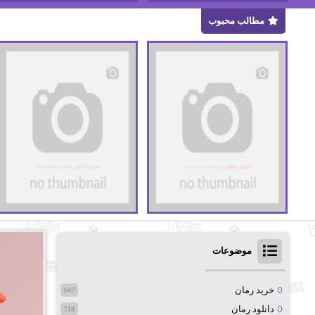
مطالب محبوب
موضوعات
خرید رمان
647
دانلود رمان
718