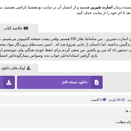
یسنده رمان
اسارت شیرین
هستید و از انتشار آن در سایت نودهشتیا ناراضی هستید، می
هد تا اثر خود را از سایت حذف کنید.
خلاصه کتاب
دانلود رمان اسارت شیرین... من سامانتا، هکر FBI هستم. وقتی پش
زندگیش نداشته. اما داستان از جایی شروع شد که... اسیر دست‌های پروردگار مواد مخد
، دستور داد که من رو بکشن. من سعی کردم برای حفظ خودم بجنگم، ولی نتونستم از دس
بازی گرفتن استادانه‌اش جواب نده. وسواس بیمارگونه‌اش اشتباه
لینک های دانلود
دانلود نسخه pdf
یت
60 بازدید
0 کامنت
ها:
تاه مطلب: