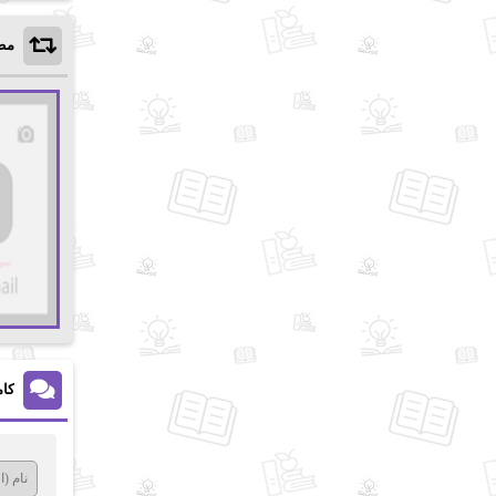
مط
کام