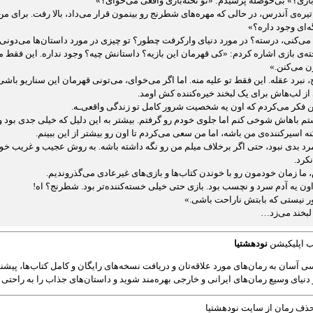
بازی؟» بی‌حوصله پرسیدم: «تو تخته‌بازی واقعی می‌خوای؟»
تیره‌ی آندرس، در حالی که مهره‌های شطرنج رو بینمون قرار می‌داد، بالا رفت. برای من
ه‌ای وجود داره؟»
‌کنی، درسته؟ در مورد دنیای وارکرفت چطور؟ تو چیزی در مورد داستان‌ها می‌دونی؟
ته‌ی بازی اشاره کردم: «کی قهرمان این بازیه؟ داستانش چیه؟ وجود نداره. این فقط مای
 می‌کنن.»
نبرد عقله. این فقط تو علیه منه. اما اگر می‌خوای، می‌تونی قهرمان این سناریو باشی
از لب‌هاش برای یک لبخند خیره‌کننده کش اومد.
ن فکر می‌کردم که اون یه شخصیت شرور کامل تو زندگی واقعی‌ـه.
م باهاش شوخی کنم اما جلوی خودم رو گرفتم. بیشتر به این دلیل که خیلی جدی بود
ه اسیرکننده‌ی من باشه، اما من سعی می‌کردم تا اون رو بیشتر از این ببینم.
د بدی نبود، حتی اگر برخلاف میلم من رو نگه داشته باشه. به روش عجیب و غریب خودش
کرد.
ما زمان خودمون رو با خوندن کتاب‌ها و بازی‌های غیرعادی می‌گذروندیم.
ن یه آدم سرد و نچسب بود. بازی حتی خیلی خسته‌کننده‌تر بود. شطرنج؟ اه!
ر نیستی که بابتش ناراحت باشی.»
لبخند می‌زد…
ب اپلیکیشن
نودهشتیا
 آسان به رمان‌های مورد علاقه‌تان و دریافت نسخه‌های رایگان و کامل کتاب‌ها، پیشنه
ز دنیای وسیع رمان‌های ایرانی و خارجی بهره‌مند شوید و داستان‌های جذاب را به راحتی 
ف رمان از سایت نودهشتیا