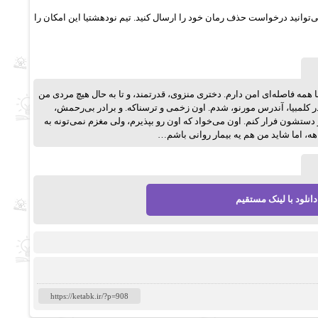
‌توانید درخواست حذف رمان خود را ارسال کنید. تیم نودهشتیا این امکان را
ت صفحه کامپیوتر می‌شینم، با همه فاصله‌ای امن دارم. دختری منزوی، قدرتمند، و تا به حال هیچ مردی من
ر کلمبیا، آندرس مورنو، شدم. اون زخمی و ترسناکه. و برادر بی‌رحمش،
تشون فرار کنم. اون می‌خواد که اون رو بپذیرم، ولی مغزم نمی‌تونه به
ه، اما شاید من هم یه بیمار روانی باشم…
دانلود با لینک مستقیم