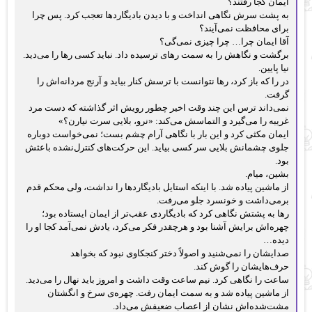
ایمان کجا رفتند؟
به پشت سرش نگاهی انداخت و با دیدن بادیگاردها تعجب کرد. پس چرا
برای محافظت نمی‌آیند؟
آقا ایمان چرا… چرا چیزی نمی‌گی؟
برگشت و نگاهش را به سمت رهای ترسیده داد. نباید کسی رها را می‌دید.
نیا پایین.
در را که باز کرد، رها نتوانست با ترسش کنار بیاید و آرنج مردانه‌اش را
گرفت.
نمی‌داند ترس این چند وقت اخیر چطور رویش اثر گذاشته که دست مرد
غریبه را می‌گیرد و التماسش می‌کند: «نرو، بلایی سرت نیارن؟»
ایمان مکثی کرد و این بار با نگاهی آرام چشم بست؛ نمی‌خواست دوباره
جلوی چشمانش بلایی سر کسی بیاید. این حرکت‌های کنترل‌نشده باعثش
بود.
بشین، میام.
از ماشین پیاده شد. با اینکه استایل بادیگاردها را نداشت، ولی محکم قدم
برمی‌داشت و خونسرد جلو می‌رفت.
رها به پشتش نگاهی کرد که بادیگاردی عقب‌تر از ایمان ایستاده بود؛
چهره‌اش برایش آشنا بود و هرچقدر فکر می‌کرد، یادش نمی‌آمد کجا او را
دیده…
صدایشان را نمی‌شنید و اصولاً دختر کنجکاوی نبود که بخواهد
حرف‌هایشان را گوش کند.
ساعت را نگاهی کرد. نیم ساعت وقت داشت و امروز باید نهال را می‌دید.
از ماشین پیاده شد و به سمت ایمان رفت. چهره‌ی سرخ و انگشتان
مشت‌شده‌اش نشان از اعصاب ضعیفش می‌داد.