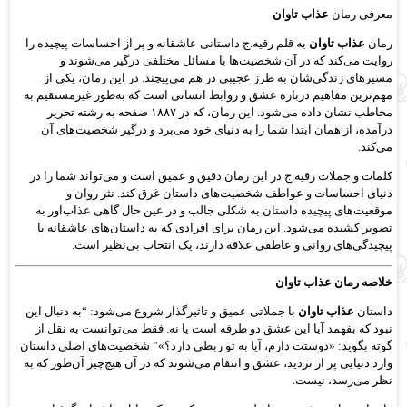
معرفی رمان
عذاب تاوان
رمان
عذاب تاوان
به قلم رقیه.ج داستانی عاشقانه و پر از احساسات پیچیده را
روایت می‌کند که در آن شخصیت‌ها با مسائل مختلفی درگیر می‌شوند و
مسیرهای زندگی‌شان به طرز عجیبی در هم می‌پیچند. در این رمان، یکی از
مهم‌ترین مفاهیم درباره عشق و روابط انسانی است که به‌طور غیرمستقیم به
مخاطب نشان داده می‌شود. این رمان، که در ۱۸۸۷ صفحه به رشته تحریر
درآمده، از همان ابتدا شما را به دنیای خود می‌برد و درگیر شخصیت‌های آن
می‌کند.
کلمات و جملات رقیه.ج در این رمان دقیق و عمیق است و می‌تواند شما را در
دنیای احساسات و عواطف شخصیت‌های داستان غرق کند. نثر روان و
موقعیت‌های پیچیده داستان به شکلی جالب و در عین حال گاهی عذاب‌آور به
تصویر کشیده می‌شود. این رمان برای افرادی که به داستان‌های عاشقانه با
پیچیدگی‌های روانی و عاطفی علاقه دارند، یک انتخاب بی‌نظیر است.
خلاصه رمان عذاب تاوان
داستان
عذاب تاوان
با جملاتی عمیق و تاثیرگذار شروع می‌شود: “به دنبال این
نبود که بفهمد آیا این عشق دو طرفه است یا نه. فقط می‌توانست به نقل از
گوته بگوید: «دوستت دارم، آیا به تو ربطی دارد؟»” شخصیت‌های اصلی داستان
وارد دنیایی پر از تردید، عشق و انتقام می‌شوند که در آن هیچ‌چیز آن‌طور که به
نظر می‌رسد، نیست.