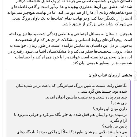
داستان حول دو شخصیت اصلی می‌چرخد که در یک تقابل عاشقانه گرفتار
شده‌اند. عشق بین آن‌ها به‌طرزی پیچیده و عذاب‌آور است و گاهی فاصله‌ها و
سوءتفاهم‌های زیادی آن‌ها را از هم دور می‌کند. اما در نهایت، هیچ‌چیز نمی‌تواند
آن‌ها را از یکدیگر جدا کند، و در نهایت تمام عذاب‌ها به یک تاوان بزرگ تبدیل
می‌شود که شاید حتی بزرگتر از عشق باشد.
همچنین، داستان به مسائل اجتماعی و عاطفی زندگی شخصیت‌ها نیز پرداخته
است. پیچیدگی‌های روابط انسانی و مشکلات فردی هر کدام از شخصیت‌ها
به‌خوبی در دل این داستان به نمایش درآمده است. در طول رمان، خواننده به
دنیای درونی شخصیت‌ها سفر می‌کند و با مشکلاتشان آشنا می‌شود. رقیه.ج در
این رمان به‌خوبی توانسته است خواننده را با خود همراه کند و احساسات
شخصیت‌ها را به‌طور عمیقی بیان کند.
بخشی از رمان عذاب تاوان
نگاهش رفت سمت ماشین بزرگ سیاه‌رنگی که باعث ترمز شدیدشان
شده بود. چشمانش گرد شد…
چند مرد پیاده شدند و به سمت ماشین ایمان آمدند.
چی شده؟
دارن میان این طرف!
ترسیده بود و ایمان هم قفل شده به جلو نگاه می‌کرد و حرفی نمی‌زد تا
آرام بگیرد.
پایین نیا، باشه؟
می‌خواستند بلایی سرشان بیاورند؟ اصلاً آن‌ها کی بودند؟ بادیگاردهای