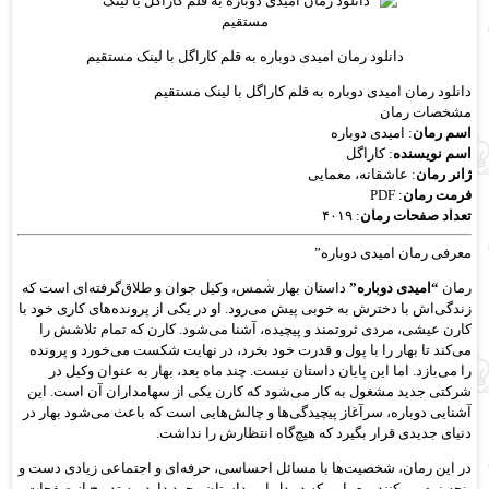
دانلود رمان امیدی دوباره به قلم کاراگل با لینک مستقیم
دانلود رمان امیدی دوباره به قلم کاراگل با لینک مستقیم
مشخصات رمان
اسم رمان
: امیدی دوباره
اسم نویسنده
: کاراگل
ژانر رمان
: عاشقانه، معمایی
فرمت رمان
: PDF
تعداد صفحات رمان
: ۴۰۱۹
معرفی رمان امیدی دوباره”
رمان
“امیدی دوباره”
داستان بهار شمس، وکیل جوان و طلاق‌گرفته‌ای است که
زندگی‌اش با دخترش به خوبی پیش می‌رود. او در یکی از پرونده‌های کاری خود با
کارن عیشی، مردی ثروتمند و پیچیده، آشنا می‌شود. کارن که تمام تلاشش را
می‌کند تا بهار را با پول و قدرت خود بخرد، در نهایت شکست می‌خورد و پرونده
را می‌بازد. اما این پایان داستان نیست. چند ماه بعد، بهار به عنوان وکیل در
شرکتی جدید مشغول به کار می‌شود که کارن یکی از سهامداران آن است. این
آشنایی دوباره، سرآغاز پیچیدگی‌ها و چالش‌هایی است که باعث می‌شود بهار در
دنیای جدیدی قرار بگیرد که هیچ‌گاه انتظارش را نداشت.
در این رمان، شخصیت‌ها با مسائل احساسی، حرفه‌ای و اجتماعی زیادی دست و
پنجه نرم می‌کنند. معمایی که در دل این داستان وجود دارد، به تدریج از صفحات