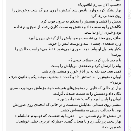
«چشم، الان میارم اتاقتون!»
بهار تشکر کرد و وارد اتاقش شد. کیفش را روی میز گذاشت و خودش را
روی صندلی رها کرد.
بدنش را کشید و نفسش را محکم به بیرون فوت کرد.
نگاهش را به سقف داد و ذهنش به سمت کارن رفت. از صبح پیام نداده
بود و خبری از او نداشت.
صاف روی صندلی نشست و موبایلش را از کیفش بیرون آورد.
وارد صفحه‌ی چتشان شد و پوست لبش را جوید.
یکبار هم اول او پیام بدهد، طوری نمی‌شود. فقط می‌خواست حالش را
بپرسد!
با تردید تایپ کرد: «سلام، خوبی؟»
پیام را ارسال کرد و صفحه‌ی موبایلش را بست.
کمی بعد، چند تقه به در اتاق خورد و منشی وارد شد.
لیوان دمنوش را به دستش داد و گفت: «ببخشید، میشه یکم باهاتون حرف
بزنم؟»
بهار در حالی که قلپی از دمنوش‌های همیشه خوشمزه‌اش می‌خورد، سری
تکان داد و دستش را به سمت صندلی گرفت.
لیوان را پایین آورد و گفت: «حتما، بشین.»
منشی روی صندلی مقابلش نشست و در حالی که لبخندی روی صورتش
بود، با خجالت دستی به مقنعه‌اش کشید:
«راستش خانوم شمس، من… تقریبا یه هفتست که فهمیدم حامله‌ام.»
بهار لبخند پررنگی زد و با هیجان گفت: «مبارکه عزیزم، خیلی خوشحال
شدم برات.»