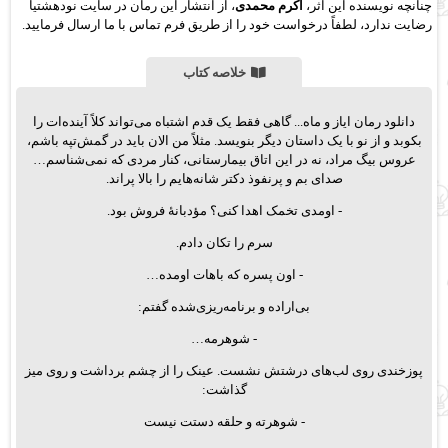
چنانچه نویسنده این اثر،
اکرم محمدی
، از انتشار این رمان در سایت نودهشتیا
رضایت ندارد، لطفاً درخواست خود را از طریق فرم تماس با ما ارسال فرمایید.
خلاصه کتاب
دانلود رمان ایاز و ماه... گاهی فقط یک قدم اشتباه می‌تواند کلاً آینده‌ات را
بکوبد و از نو با یک داستان دیگر بنویسد. مثلاً من الان باید در گمش‌تپه باشم،
عروس بیگ مراد، نه در این اتاق بیمارستانی، کنار مردی که نمی‌شناسم…
صدای بم و پرنفوذ دکتر شانه‌هایم را بالا پراند.
- اومدی تخمک اهدا کنی؟ مؤدبانهٔ فروش بود.
سرم را تکان دادم.
- اون پسره که باهات اومده…
بی‌اراده و برنامه‌ریزی‌شده گفتم:
- شوهرمه…
پوزخندی روی لب‌های درشتش نشست. عینک را از چشم برداشت و روی میز
گذاشت:
- شوهرته و حلقه دستت نیست