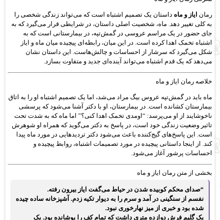
رمان
ایاز و ماه
داستان یک تصمیم اشتباه است که می‌تواند زندگی شخصی را
به کلی تغییر دهد. ماه، شخصیت اصلی داستان، در شرایطی قرار می‌گیرد که به
جای حضور در یک مراسم عروسی در گمش‌تپه، در بیمارستانی است که به
اشتباه تخمک اهدا کرده است. در این میان، رابطه‌ای پیچیده میان ماه و ایاز
شکل می‌گیرد که سرشار از احساسات و چالش‌هاست. این داستان نشان
می‌دهد که یک قدم اشتباه می‌تواند آینده‌ای جدید و متفاوت بسازد.
خلاصه رمان ایاز و ماه
ماه باید در گمش‌تپه عروس بیگ مراد می‌شد، اما یک تصمیم اشتباه او را به اتاق
بیمارستان کشانده است. در بیمارستان، او با دکتر آشنا می‌شود که پرسشی
ناخوشایند از او می‌پرسد: “اومدی تخمک اهدا کنی؟” اما ماه که به شدت تحت
تاثیر وضعیت زندگی خود است، در پاسخ به دکتر می‌گوید که همراه او شوهرش
است. این پاسخ‌های گیج‌کننده باعث می‌شود دکتر تردیدهایی در مورد ماه پیدا
کند. از اینجا داستانی پیچیده در مورد تصمیمات اشتباه، روابط پیچیده و
احساسات پرشور آغاز می‌شود.
بخشی از متن رمان ایاز و ماه
“صدای محکم کوبیده شدن در حیاط می‌گفت ایاز بیرون رفته.
نفسم از سنگینی در آمد و سرم را به دیوار تکیه زدم. آشپزخانه ساده چیده
شده بود و خبری از میز نهارخوری نبود.
یک گلیم فرش دوازده متری داشت که تمام کف را پوشانده بود. یک