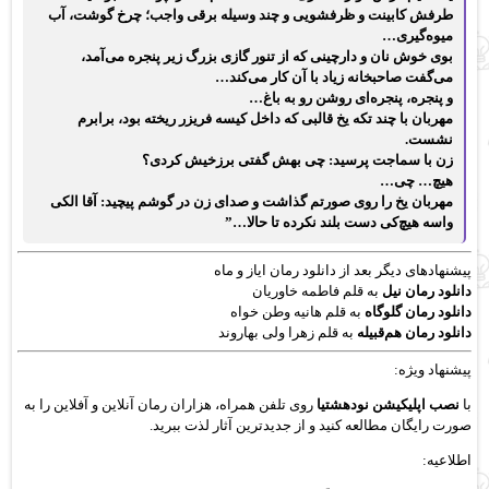
طرفش کابینت و ظرفشویی و چند وسیله برقی واجب؛ چرخ گوشت، آب
میوه‌گیری…
بوی خوش نان و دارچینی که از تنور گازی بزرگ زیر پنجره می‌آمد،
می‌گفت صاحبخانه زیاد با آن کار می‌کند…
و پنجره، پنجره‌ای روشن رو به باغ…
مهربان با چند تکه یخ قالبی که داخل کیسه فریزر ریخته بود، برابرم
نشست.
زن با سماجت پرسید: چی بهش گفتی برزخیش کردی؟
هیچ… چی…
مهربان یخ را روی صورتم گذاشت و صدای زن در گوشم پیچید: آقا الکی
واسه هیچ‌کی دست بلند نکرده تا حالا…”
پیشنهادهای دیگر بعد از دانلود رمان ایاز و ماه
دانلود رمان نیل
به قلم فاطمه خاوریان
دانلود رمان گلوگاه
به قلم هانیه وطن خواه
دانلود رمان هم‌قبیله
به قلم زهرا ولی بهاروند
پیشنهاد ویژه:
با
نصب اپلیکیشن نودهشتیا
روی تلفن همراه، هزاران رمان آنلاین و آفلاین را به
صورت رایگان مطالعه کنید و از جدیدترین آثار لذت ببرید.
اطلاعیه: