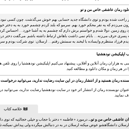
نلود رمان عاشقی خاص من و تو
 راحت شده بودم و توی دانشگاه جدید حسابی بهم خوش می‌گذشت. چون کسی نبود که ا
ون می‌زدم که یه نفر محکم خورد بهم. سرمو که بلند کردم چشمم خورد به یه دختر خ
ود روی زمین. دولا شدم و خواستم برش دارم که چشمم به یه آشنا خورد… احساس کردم 
یه پسری حرف می‌زنه… بابام نمی ذاشت باهاش ارتباط داشته باشم. می‌گفت دختر درس
یدم فرزاد منتظرم وایساده با لبخند به سمتش رفتم… ارسلان: توی شرکت بودم و سرم گ
 اپلیکیشن نودهشتیا
 به هزاران رمان آنلاین و آفلاین، پیشنهاد می‌کنیم اپلیکیشن نودهشتیا را روی تلفن هم
 در هر زمان و مکان دانلود و مطالعه کنید.
سنده رمان هستید و از انتشار رمان در این سایت رضایت ندارید، می‌توانید درخواست
عنوان نویسنده رمان از انتشار اثر خود در سایت نودهشتیا رضایت ندارید، می‌توانید در
 نمایید.
خلاصه کتاب
مان عاشقی خاص من و تو...
درمورد « فاطمه » دختر با حجاب و خیلی خجالتیه که توی
رسلان دانشگاهشو عوض میکنه ارسلان در به در دنبالش میگرده ولی پیداش نمیکنه،تا 