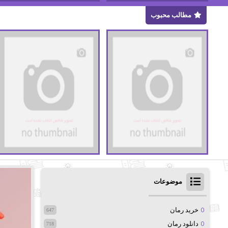
مطالب محبوب
موضوعات
خرید رمان
647
دانلود رمان
718