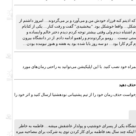
ذیتم کنه فرزاد خودش من و می‌آورد و بر می‌گردوند… امروز داشتم از
وشکل… واقعا خوشکل بود. “ببخشیدی” گفت و رفت کنار… یکی از کتابام
اشتباه دیدم ولی وقتی بیشتر توجه کردم دیدم دختر خالم وایساده و
تی نیست… رومو برگردوندم و راهمو ادامه دادم. از در دانشگاه بیرون
رم کارا بود… دو سه روز بابا شده بود یه هفته و هنوز نیومده بودن…
راه خود نصب کنید. با این اپلیکیشن می‌توانید به راحتی رمان‌های مورد
 حذف دهید
خواست حذف رمان خود را از تیم پشتیبانی نودهشتیا ارسال کنید و اثر خود را
 دانشگاه یکی از پسرای خوشتیپ و پولدار عاشقش میشه… فاطمه به خاطر
اینکه چند سال بعد فاطمه برای کار کردن توی یه شرکت برای مصاحبه میره