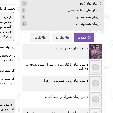
رمان های pdf
24
بخشی از دا
رمان های ارباب رعیتی
2
رمان همخونه ای
از دردسر
1
کلاس بیر
رمان همخونه ای
11
افتاده ب
داره با 
زدم که د
جدید ها
نظرات
تگ ها
پیشنهاد نصب
دانلود رمان مخمور شب
برای دسترسی
علاقه خود را
دانلود رمان پایگاه ویژه از سارا اعتماد نسخه پی
دی اف
اگر شما نوی
اگر شما به 
دانلود رمان پرواز ققنوس از زهرا
از سایت حذف
دانلود رمان شرزاد از ملیکا کمانی
دانلود ر
اذیت های ا
دانلود رمان سال بد از صدف.ز نسخه پی دی اف