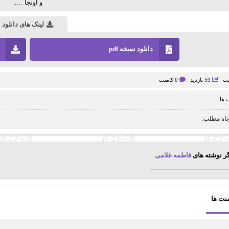
و اونجا …..
لینک های دانلود
دانلود نسخه pdf
یت
59 بازدید
0 کامنت
ها:
تاه مطلب:
ر نوشته های
فاطمه غلامی
نت ها