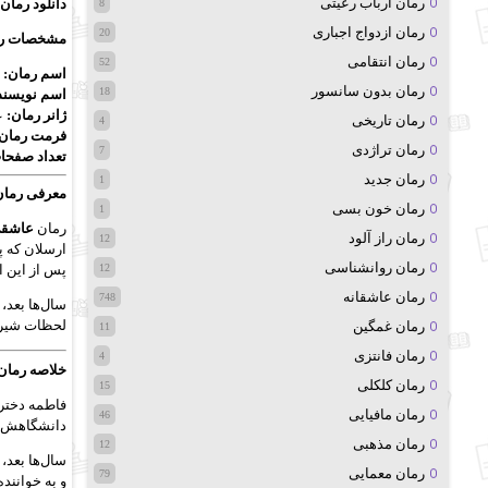
رمان ارباب رعیتی
دانلود رمان
8
رمان ازدواج اجباری
20
مشخصات رم
رمان انتقامی
52
اسم رمان:
ع
رمان بدون سانسور
18
اسم نویسند
ژانر رمان:
ع
رمان تاریخی
4
فرمت رمان:
رمان تراژدی
7
تعداد صفحا
رمان جدید
1
معرفی رمان
رمان خون بسی
1
رمان
عاشقی
رمان راز آلود
12
ارسلان که پ
رمان روانشناسی
12
پس از این ات
رمان عاشقانه
748
سال‌ها بعد،
لحظات شیری
رمان غمگین
11
رمان فانتزی
4
خلاصه رمان
رمان کلکلی
15
فاطمه دختری
رمان مافیایی
46
دانشگاهش را
رمان مذهبی
12
سال‌ها بعد،
رمان معمایی
79
و به خوانند