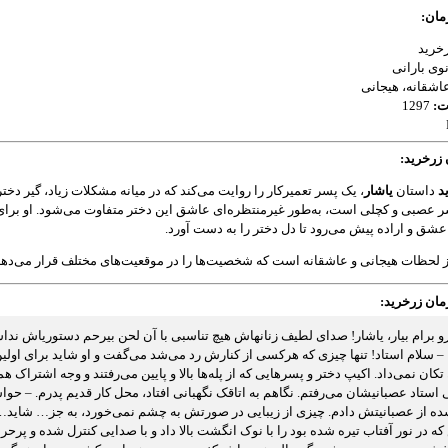
ان:
خرید
وی بارانی
اشقانه، هیجانی
ت:
1297
زرخرید:
د
داستان
یاشار
، یک پسر تعمیرکار را روایت می‌کند که در میانه مشکلات زیاد، گیر د
ر عصبی و کچلی است، به‌طور غیرمنتظره‌ای عاشق این دختر متفاوت می‌شود. او برای جلب
ا عشق و اراده پیش می‌رود تا دل دختر را به دست آورد.
ز لحظات هیجانی و عاشقانه است که شخصیت‌ها را در موقعیت‌های مختلف قرار می‌دهد
مان زرخرید:
و برام بیار، یاشار! صدای لطیف زنانهاش هیچ تناسبی با آن لحن بیرحم دستوریاش نداشت
 سلام استاد! تنها چیزی که هرکسی از کنارش رد می‌شد می‌گفت و او شاید برای اول
تکان نمی‌داد. اکیپ دختر و پسرهایی که از پله‌ها بالا و پایین می‌رفتند و وجه اشترا
 استاد عصبانیشان می‌رفتم. نگاهم به اتاقک نگهبانی افتاد، محل کار قدیم پدرم. – ح
ده از عصبانیتش دادم. چیزی از زیبایی در صورتش به چشم نمی‌خورد، به جز… شاید
ه در نور آفتاب تیره شده بود را با نوک انگشت بالا داد و با صدایی کنترل شده و پرحر