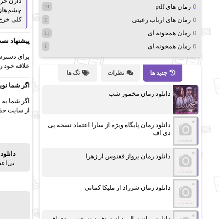
دارن حرف
رمان های pdf
24
چشم‌های 
کلی خرج 
رمان های ارباب رعیتی
2
رمان همخونه ای
11
پیشنهاد نصب
رمان همخونه ای
1
برای دسترسی
علاقه خود را
جدید ها
نظرات
تگ ها
اگر شما نوی
دانلود رمان مخمور شب
اگر شما به 
از سایت حذف
دانلود رمان پایگاه ویژه از سارا اعتماد نسخه پی
دی اف
دانلود
دانلود رمان پرواز ققنوس از زهرا
بی‌اعص
دانلود رمان شرزاد از ملیکا کمانی
دانلود رمان سال بد از صدف.ز نسخه پی دی اف