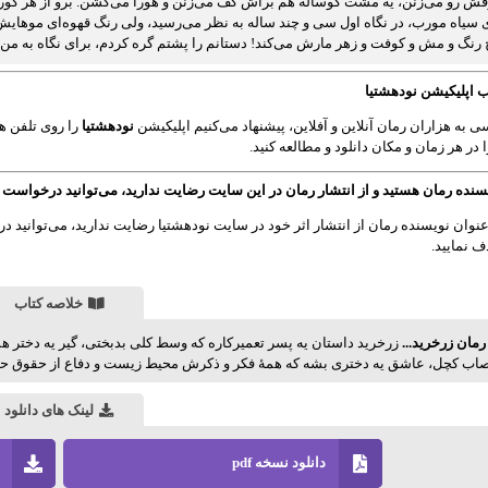
ش رو می‌زنن، یه مشت گوساله هم براش کف می‌زنن و هورا می‌کشن. برو از هر گور
سیاه مورب، در نگاه اول سی و چند ساله به نظر می‌رسید، ولی رنگ قهوه‌ای موهایش 
رنگ و مش و کوفت و زهر مارش می‌کند! دستانم را پشتم گره کردم، برای نگاه به من 
 اپلیکیشن نودهشتیا
 به هزاران رمان آنلاین و آفلاین، پیشنهاد می‌کنیم اپلیکیشن
نودهشتیا
را روی تلفن هم
 در هر زمان و مکان دانلود و مطالعه کنید.
سنده رمان هستید و از انتشار رمان در این سایت رضایت ندارید، می‌توانید درخواست
عنوان نویسنده رمان از انتشار اثر خود در سایت نودهشتیا رضایت ندارید، می‌توانید در
 نمایید.
خلاصه کتاب
 رمان زرخرید...
زرخرید داستان یه پسر تعمیرکاره که وسط کلی بدبختی، گیر یه دختر ه
اب کچل، عاشق یه دختری بشه که همهٔ فکر و ذکرش محیط زیست و دفاع از حقوق حیوان
لینک های دانلود
دانلود نسخه pdf