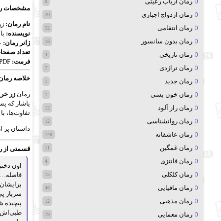
رمان ارباب رعیتی
8
مشخصات رم
رمان ازدواج اجباری
20
نام رمان:
زر
رمان انتقامی
52
نویسنده:
بان
رمان بدون سانسور
18
ژانر رمان:
ع
تعداد صفحا
رمان تاریخی
4
فرمت:
PDF
رمان تراژدی
7
خلاصه رمان 
رمان جدید
1
رمان
زر خری
رمان خون بسی
1
یاشار که پس
رمان راز آلود
12
تفاوت‌ها، ب
رمان روانشناسی
12
داستان پر ا
رمان عاشقانه
748
رمان غمگین
قسمتی از ر
11
رمان فانتزی
4
اون دختر
رمان کلکلی
فاصله… –
15
برایشان 
رمان مافیایی
46
سرباز پی
رمان مذهبی
12
پیچیده ش
طبی‌اش ک
رمان معمایی
79