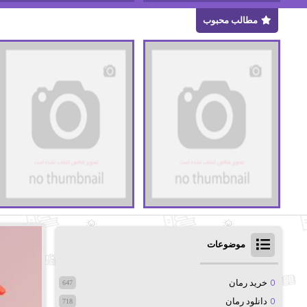
مطالب محبوب
موضوعات
خرید رمان
647
دانلود رمان
718