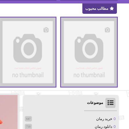
مطالب محبوب
موضوعات
خرید رمان
647
دانلود رمان
718