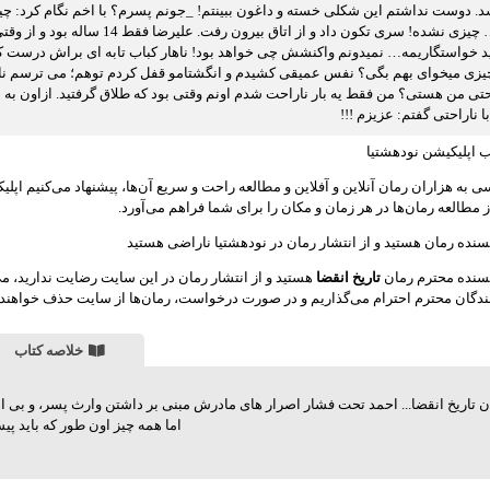
د. دوست نداشتم این شکلی خسته و داغون ببینتم! _جونم پسرم؟ با اخم نگام کرد: چی
عزیزم … چیزی نشده! سری تکون دا
 خواستگاریمه… نمیدونم واکنشش چی خواهد بود! ناهار کباب تابه ای براش درست ک
زی میخوای بهم بگی؟ نفس عمیقی کشیدم و انگشتامو قفل کردم توهم؛ می ترسم ناراح
حتی من هستی؟ من فقط یه بار ناراحت شدم اونم وقتی بود که طلاق گرفتید. ازاون به
ا ناراحتی گفتم: عزيزم !!!
 اپلیکیشن نودهشتیا
 به هزاران رمان آنلاین و آفلاین و مطالعه راحت و سریع آن‌ها، پیشنهاد می‌کنیم اپل
ز مطالعه رمان‌ها در هر زمان و مکان را برای شما فراهم می‌آورد.
سنده رمان هستید و از انتشار رمان در نودهشتیا ناراضی هستید
یسنده محترم رمان
تاریخ انقضا
هستید و از انتشار رمان در این سایت رضایت ندارید، می
دگان محترم احترام می‌گذاریم و در صورت درخواست، رمان‌ها از سایت حذف خواهند
خلاصه کتاب
ان تاریخ انقضا... احمد تحت فشار اصرار های مادرش مبنی بر داشتن وارث پسر، و بی
اما همه چیز اون طور که باید پ