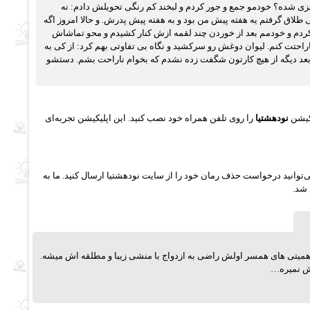
زی شده؟ خودمو جمع و جور کردم و لبخند کم رنگی تحویلش دادم: نه
د و از اتاق بیرون رفت. علیرضا فقط 14 ساله بود و از وقتی طلاق گرفتم یه هفته پیش من بود و به هفته پیش پدرش. و حالا امروز اگه
ردم و خودمم بعد از خوردن چند لقمه ازش کنار کشیدم و محو تماشاش
تت کنم. لیوان دوغش رو سرکشید و نگاه بی تفاوتی بهم کرد: از کی به
 بعد دیگه از هیچ کارتون شگفت زده نشدم که بخوام ناراحت بشم. دستشو
یکیشن
نودهشتیا
را روی تلفن همراه خود نصب کنید. این اپلیکیشن تجربه‌ای
‌توانید درخواست حذف رمان خود را از سایت نودهشتیا ارسال کنید. ما به
 شد.
 اهمیتی های همسر اولش راضی به ازدواج با منشی زیبا و مطلقه اش میشه.
یش نمیره…