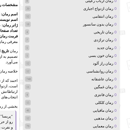
رمان ارباب رعیتی
8
مشخصات رم
رمان ازدواج اجباری
20
اسم رمان:
ت
رمان انتقامی
52
اسم نویسند
رمان بدون سانسور
18
ژانر رمان:
ع
تعداد صفحا
رمان تاریخی
4
فرمت رمان:
رمان تراژدی
7
معرفی رمان 
رمان جدید
1
رمان
تاریخ 
رمان خون بسی
1
تصمیم به ازد
می‌آورد.
رمان راز آلود
12
رمان روانشناسی
خلاصه رمان 
12
رمان عاشقانه
748
احمد که از 
است، ازدواج 
رمان غمگین
11
ارتباطاتش ب
رمان فانتزی
4
انتخاب‌های 
رمان کلکلی
15
بخشی از رما
رمان مافیایی
46
“پریسا” 
رمان مذهبی
12
رو از حر
رمان معمایی
79
و نفرت ب