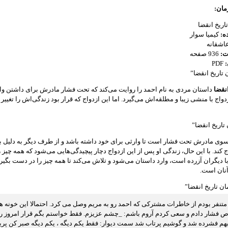
ان:
اریخ انقضا
ه:
کیمیا سوار
اشقانه
ت:
936 صفحه
PDF
تاریخ انقضا”
انقضا
داستان مردی به نام احمد را روایت می‌کند که تحت فشار مادرش برای داشتن و
واج با منشی زیبا و مطلقه‌اش می‌گیرد. اما این ازدواج که قرار بود زندگی‌اش را تغییر
تاریخ انقضا”
سوی مادرش تحت فشار است تا وارثی برای خود داشته باشد و از طرف دیگر به دلیل ب
کند. با این حال، زندگی او پس از این ازدواج دچار پیچیدگی‌هایی می‌شود که همه چیز را
ا دیگران آزرده است، وارد داستان می‌شود و تلاش می‌کند تا همه چیز را در دست بگیرد
آنان است.
ن تاریخ انقضا”
متنفر بودم از خاطرات مشترکی که احمد رو به مریم وصل می کرد. احتمالا این خونه 
ص فشار دادم و سعی کردم آروم باشم: _چشم عزیزم. فقط خواستم بگم قرار امروز رو 
هم فشرده شد و گوشیم پرتاب شد سمت دیوار: فقط یکم دیگه ، یکم دیگه صبر کن پریسا