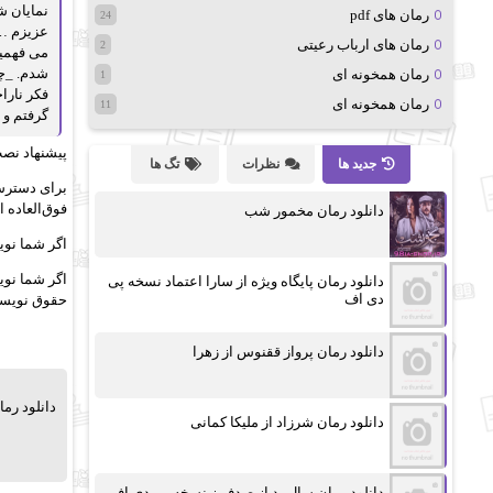
نمایان ش
رمان های pdf
24
رمان های ارباب رعیتی
2
می فهمید
شدم. _چی
رمان همخونه ای
1
فکر نارا
رمان همخونه ای
11
گرفتم و ب
پیشنهاد نصب
جدید ها
نظرات
تگ ها
برای دسترسی
فوق‌العاده ا
دانلود رمان مخمور شب
اگر شما نوی
اگر شما نو
دانلود رمان پایگاه ویژه از سارا اعتماد نسخه پی
دی اف
حقوق نویسن
دانلود رمان پرواز ققنوس از زهرا
دانلود رم
دانلود رمان شرزاد از ملیکا کمانی
دانلود رمان سال بد از صدف.ز نسخه پی دی اف