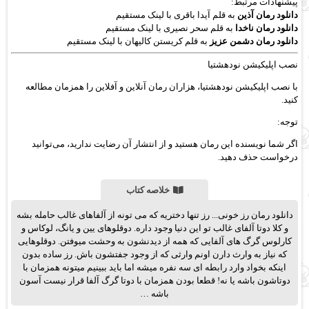
پیشنهادات مرتبط:
دانلود رمان آذین
به قلم آیدا باقری با لینک مستقیم
دانلود رمان ناخدا
به قلم سحر نصیری با لینک مستقیم
دانلود رمان دشمن عزیز
به قلم کریستن کالیهان با لینک مستقیم
نصب اپلیکیشن نودهشتیا
با نصب اپلیکیشن نودهشتیا، هزاران رمان آنلاین و آفلاین را همزمان مطالعه
کنید.
توجه:
اگر شما نویسنده این رمان هستید و از انتشار آن رضایت ندارید، می‌توانید
درخواست حذف دهید.
خلاصه کتاب
دانلود رمان رز خونی... رز تنها دختریه که می تونه از آلفاهای غالب حامله بشه
و کلا دوتا آلفای غالب تو این دنیا وجود داره. دوقلوهای یین و یانگ، لوکاس و
کارلوس گرگ های آلفایی که همه از دیدنشون به وحشت میوفتن. دوقلوهایی
که نیاز به وارث دارن اونم وارثی که از وجود جفتشون باش. رز ساده بدون
اینکه بخواد وارد رابطه ای سه نفره میشه اما باید ببینیم میتونه همزمان با
دوتاشون باشه یا نه! قطعا بودن همزمان با دوتا گرگ آلفا قرار نیست آسون
باشه …