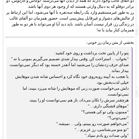
دو آلفای غالب وجود دارند که همه از دیدن آنها می‌ترسند:
لوکاس
و
کارلوس
، دو
برادر دوقلو که به دنبال وارثی هستند که از وجود هر دوی آنها باشد.
رز به طور غیرمستقیم وارد یک رابطه سه‌نفره با آنها می‌شود، اما این ارتباط پر
از چالش‌های دشوار و غیرقابل پیش‌بینی است. حضور همزمان دو آلفای غالب
در زندگی رز، قرار نیست آسان باشد. باید دید آیا او می‌تواند با هر دو به طور
همزمان کنار بیاید یا نه!
بخشی از متن رمان رز خونی:
پتو را از پایین تخت برداشت و روی خود کشید:
“بخواب… استراحت کن. وقتی بیدار شدی تصمیم می‌گیریم بمونی یا نه.”
صدای حرف زدنشان را می‌شنید اما آنقدر خسته بود که دیگر نمی‌توانست
بیدار بماند.
با تعجب به آیینه روبه‌روی خود نگاه کرد و احساس شانه شدن موهایش
خیلی لذت‌بخش بود.
دلش می‌خواست صورت زنی که موهایش را شانه می‌زد ببیند، اما
نمی‌توانست.
هرچقدر سرش را تکان می‌داد، باز هم نمی‌توانست او را ببیند.
“موهای قشنگی داری…”
“ممنون، ولی تو کی هستی؟”
“نمی‌دونی؟”
“می‌خواهم صورتت رو ببینم، ولی… نمیشه.”
“تو منو می‌شناسی، رز عزیزم…”
“ولی صدات رو یادم نمیاد.”