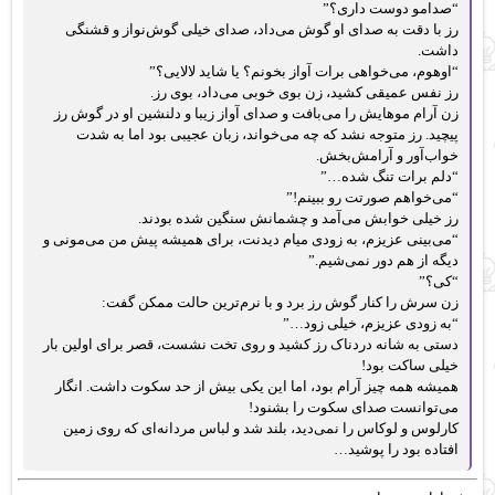
“صدامو دوست داری؟”
رز با دقت به صدای او گوش می‌داد، صدای خیلی گوش‌نواز و قشنگی
داشت.
“اوهوم، می‌خواهی برات آواز بخونم؟ یا شاید لالایی؟”
رز نفس عمیقی کشید، زن بوی خوبی می‌داد، بوی رز.
زن آرام موهایش را می‌بافت و صدای آواز زیبا و دلنشین او در گوش رز
پیچید. رز متوجه نشد که چه می‌خواند، زبان عجیبی بود اما به شدت
خواب‌آور و آرامش‌بخش.
“دلم برات تنگ شده…”
“می‌خواهم صورتت رو ببینم!”
رز خیلی خوابش می‌آمد و چشمانش سنگین شده بودند.
“می‌بینی عزیزم، به زودی میام دیدنت، برای همیشه پیش من می‌مونی و
دیگه از هم دور نمی‌شیم.”
“کی؟”
زن سرش را کنار گوش رز برد و با نرم‌ترین حالت ممکن گفت:
“به زودی عزیزم، خیلی زود…”
دستی به شانه دردناک رز کشید و روی تخت نشست، قصر برای اولین بار
خیلی ساکت بود!
همیشه همه چیز آرام بود، اما این یکی بیش از حد سکوت داشت. انگار
می‌توانست صدای سکوت را بشنود!
کارلوس و لوکاس را نمی‌دید، بلند شد و لباس مردانه‌ای که روی زمین
افتاده بود را پوشید…