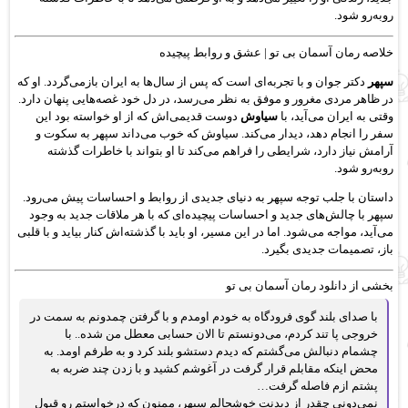
روبه‌رو شود.
خلاصه رمان آسمان بی تو | عشق و روابط پیچیده
سپهر
دکتر جوان و با تجربه‌ای است که پس از سال‌ها به ایران بازمی‌گردد. او که
در ظاهر مردی مغرور و موفق به نظر می‌رسد، در دل خود غصه‌هایی پنهان دارد.
وقتی به ایران می‌آید، با
سیاوش
دوست قدیمی‌اش که از او خواسته بود این
سفر را انجام دهد، دیدار می‌کند. سیاوش که خوب می‌داند سپهر به سکوت و
آرامش نیاز دارد، شرایطی را فراهم می‌کند تا او بتواند با خاطرات گذشته
روبه‌رو شود.
داستان با جلب توجه سپهر به دنیای جدیدی از روابط و احساسات پیش می‌رود.
سپهر با چالش‌های جدید و احساسات پیچیده‌ای که با هر ملاقات جدید به وجود
می‌آید، مواجه می‌شود. اما در این مسیر، او باید با گذشته‌اش کنار بیاید و با قلبی
باز، تصمیمات جدیدی بگیرد.
بخشی از دانلود رمان آسمان بی تو
با صدای بلند گوی فرودگاه به خودم اومدم و با گرفتن چمدونم به سمت در
خروجی پا تند کردم، می‌دونستم تا الان حسابی معطل من شده.. با
چشمام دنبالش می‌گشتم که دیدم دستشو بلند کرد و به طرفم اومد. به
محض اینکه مقابلم قرار گرفت در آغوشم کشید و با زدن چند ضربه به
پشتم ازم فاصله گرفت…
نمی‌دونی چقدر از دیدنت خوشحالم سپهر، ممنون که درخواستم رو قبول