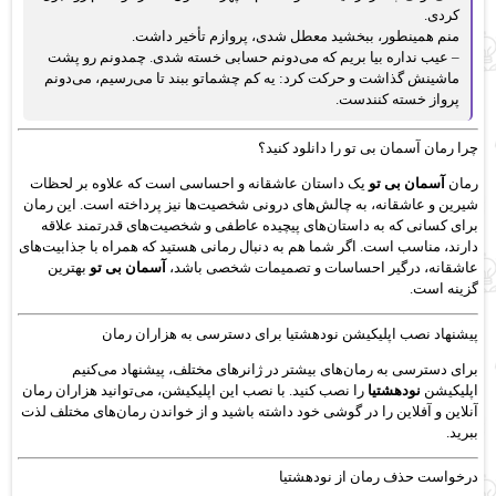
کردی.
منم همینطور، ببخشید معطل شدی، پروازم تأخیر داشت.
– عیب نداره بیا بریم که می‌دونم حسابی خسته شدی. چمدونم رو پشت
ماشینش گذاشت و حرکت کرد: یه کم چشماتو ببند تا می‌رسیم، می‌دونم
پرواز خسته کنندست.
چرا رمان آسمان بی تو را دانلود کنید؟
رمان
آسمان بی تو
یک داستان عاشقانه و احساسی است که علاوه بر لحظات
شیرین و عاشقانه، به چالش‌های درونی شخصیت‌ها نیز پرداخته است. این رمان
برای کسانی که به داستان‌های پیچیده عاطفی و شخصیت‌های قدرتمند علاقه
دارند، مناسب است. اگر شما هم به دنبال رمانی هستید که همراه با جذابیت‌های
عاشقانه، درگیر احساسات و تصمیمات شخصی باشد،
آسمان بی تو
بهترین
گزینه است.
پیشنهاد نصب اپلیکیشن نودهشتیا برای دسترسی به هزاران رمان
برای دسترسی به رمان‌های بیشتر در ژانرهای مختلف، پیشنهاد می‌کنیم
اپلیکیشن
نودهشتیا
را نصب کنید. با نصب این اپلیکیشن، می‌توانید هزاران رمان
آنلاین و آفلاین را در گوشی خود داشته باشید و از خواندن رمان‌های مختلف لذت
ببرید.
درخواست حذف رمان از نودهشتیا