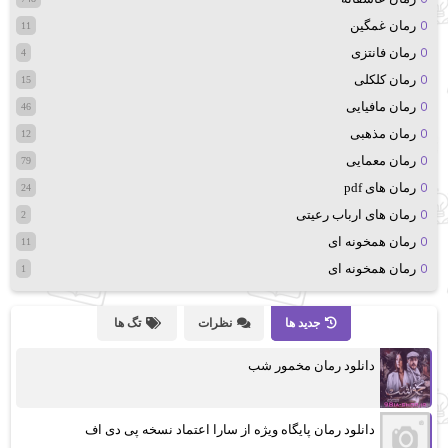
رمان غمگین
11
رمان فانتزی
4
رمان کلکلی
15
رمان مافیایی
46
رمان مذهبی
12
رمان معمایی
79
رمان های pdf
24
رمان های ارباب رعیتی
2
رمان همخونه ای
11
رمان همخونه ای
1
جدید ها
نظرات
تگ ها
دانلود رمان مخمور شب
دانلود رمان پایگاه ویژه از سارا اعتماد نسخه پی دی اف