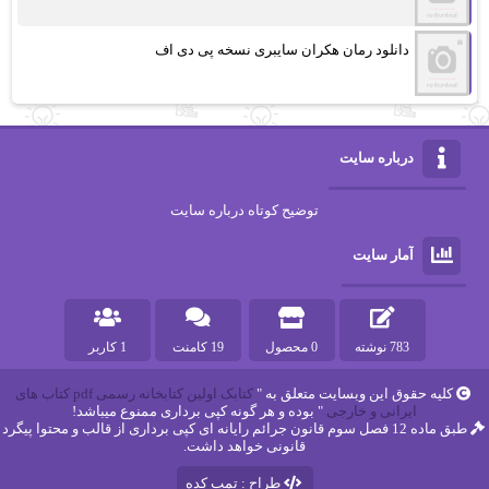
دانلود رمان هکران سایبری نسخه پی دی اف
درباره سایت
توضیح کوتاه درباره سایت
آمار سایت
783 نوشته
0 محصول
19 کامنت
1 کاربر
کلیه حقوق این وبسایت متعلق به "
کتابک اولین کتابخانه رسمی pdf کتاب های
ایرانی و خارجی
" بوده و هر گونه کپی برداری ممنوع میباشد!
طبق ماده 12 فصل سوم قانون جرائم رایانه ای کپی برداری از قالب و محتوا پیگرد
قانونی خواهد داشت.
طراح : تمپ کده