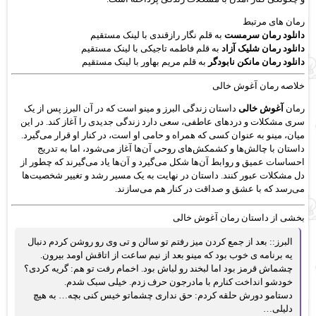
رمان های مرتبط
دانلود رمان سرمست
به قلم نگار رازقندی با لینک مستقیم
دانلود رمان شلیک آزاد
به قلم فاطمه تاجیکی با لینک مستقیم
دانلود رمان مانکن نابودگر
به قلم مریم بهاور با لینک مستقیم
خلاصه رمان آغوش خالی
رمان
آغوش خالی
داستان زندگی البرز و مینو است که در آن البرز پس از یک
سری مشکلات و دردهای عاطفی، سعی دارد زندگی جدیدی را آغاز کند. در این
میان، مینو به عنوان کسی که همراه و حامی او است، در کنار او قرار می‌گیرد.
داستان با چالش‌ها و کشمکش‌های روحی آن‌ها آغاز می‌شود، اما به تدریج
احساسات عمیق و روابط آن‌ها شکل می‌گیرد و آن‌ها یاد می‌گیرند که چطور از
دل مشکلات عبور کنند. داستان در نهایت به یک مسیر رشد و تغییر شخصیت‌ها
می‌رسد که با عشق و صداقت در کنار هم می‌سازند.
بخشی از داستان رمان آغوش خالی
البرز:: بعد از جمع کردن میز رفتم تو سالن و تی وی رو روشن کردم دنبال
یه برنامه ی خوب بود که مینو بعد از نیم ساعت از اتاقش اومد بیرون.
چشماش قرمز بود اما لبخند رو لباش بود. اخمام رفت تو هم: گریه کردی؟
خودشو انداخت کنارم با مادرجون حرف زدم. خیلی سبک شدم.
دستامو دورش حلقه کردم: حق نداری چشماتو خیس کنی بچه… به هیچ
دلیلی…