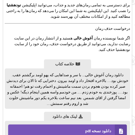
برای دسترسی به تمامی رمان‌های جدید و جذاب، می‌توانید اپلیکیشن
نودهشتیا
را نصب کنید. این اپلیکیشن به شما این امکان را می‌دهد که رمان‌ها را به راحتی
مطالعه کنید و از امکانات مختلف آن بهره‌مند شوید.
درخواست حذف رمان
اگر شما نویسنده رمان
آغوش خالی
هستید و از انتشار رمان در این سایت
رضایت ندارید، می‌توانید از طریق درخواست حذف، رمان خود را از سایت
نودهشتیا حذف کنید.
خلاصه کتاب
دانلود رمان آغوش خالی... با سر و صداهایی که یهو اومد برگشتم عقب.
خودش بود… بالاخره افتخار داد و اومد بیرون. دخترایی که تا الان برای دیدنش
صبر کرده بودن هجوم بردن سمت ماشینش و اخمام رفت تو هم! احمقانه
بود…. پوزخندی به خودم زدم…. من خودمم واسه همین اینجام دیگه! عکس و
امضا گرفتن از اقای شمس. بعد نیم ساعت بلاخره یکم دور ماشینش خلوت
شد و اروم رفتم سمتش…
لینک های دانلود
دانلود نسخه pdf