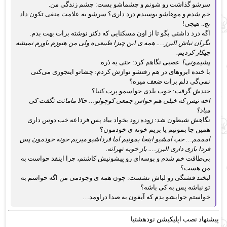
سرشو گذاشت رو شونم و چشماشو بست: چشم زندگی من.
خم شدم و موهاشو بوسیدم درد داری؟ سرشو به علامت منفی تکون داد
نچ.. هیچی!
اگه درد داشتی بگو تا از اون مسکنایی که دکتر نوشته برات بهت بدم.
نگران نباش البرز…. همه ی این چیزا طبیعی‌ه ولی من هنوزم باورم نمیشه
چیکار کردیم.
پشیمونی؟
عصبی نگاهم کرد: حتی یه ذره.
با خنده ابروهای در هم رفتشو نوازش کردم: چشاتو اینجوری می‌کنی
نمی‌گی دلم برات ضعف میره؟
خندش گرفت: خوب بلدی حواسمو پرت کنیا؟
اخه نیس که خیلی هم حواس جمعی کوچولو… حالا مامانت نگفت کی
میاد؟
نگاهش شیطون شد: زوده زود بخواد بیاد پس فرداعه خب دوس داری
همین جا بمونیم یا بریم خونه ی خودمون؟
امممم… خب امشبو اینجا بمونیم اما فرداشبو میریم خونه خودمون پس
فردا بازی داری البرز…. باز خوبه تهرانه.
بی‌طاقت خم شدم و بوسه‌ای رو پیشونیش کاشتم، چرا اینقد حواست به
من هست؟
لبخند قشنگی رو لباش نشست: چون همه ی وجودمی من اگه حواسم به
تو نباشه پس به کی باشه؟
خواستم جوابشو بدم که آیفون به صدا دراومد…
پیشنهاد نصب اپلیکیشن نودهشتیا