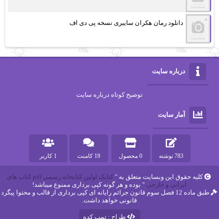
دانلود رمان هکران سایبری نسخه پی دی اف
درباره سایت
توضیح کوتاه درباره سایت
آمار سایت
783 نوشته
0 محصول
19 کامنت
1 کاربر
کلیه حقوق این وبسایت متعلق به "
کتابک اولین کتابخانه رسمی pdf کتاب های
ایرانی و خارجی
" بوده و هر گونه کپی برداری ممنوع میباشد!
طبق ماده 12 فصل سوم قانون جرائم رایانه ای کپی برداری از قالب و محتوا پیگرد
قانونی خواهد داشت.
طراح : تمپ کده