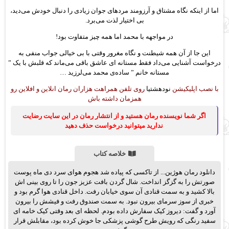
اما از اینکه نگاه مشتاق و آرزومند مردهای جوان زیادی را دنبال خودش می‌دید،
بی اختیار لذت می‌برد.
در مواجهه با محمد اما همه چیز متفاوت بود!
این جا از آن همه شیطنت و نگاه مغرور وقتی با بی خیالی جواب منفی به
درخواست آشنایی می‌داد فقط مستانه ای عاشق باقی می‌ماند که قلبش با یک ”
مستانه خانم ” ساده‌ی محمد می‌لرزید …
با نصب اپلیکیشن
نودهشتیا
روی تلفن همراهت هزاران رمان انلاین و افلاین رو
همزمان داشته باش
اگر شما نویسنده رمان هستید و از انتشار رمان در این سایت رضایت
ندارید میتوانید درخواست حذف دهید
خلاصه کتاب
دانلود رمان هوژین... از تاکسی که پیاده شد هجوم هوای سرد دی ماه پوست
صورتش را به گزگز انداخت. شال گردن بافت عزیز جون را تا روی بینی اش
بالا کشید و به سمت قنادی آن سوی خیابان رفت. داخل قنادی هوا گرم بود و
خبری از سوز سرمای بیرون نبود. به سمت صندوق رفت و فیشش را بیرون
آورد و گفت: دیروز کیک سفارش داده بودم. لحظه ای بعد وقتی کیک خامه ای
سفید رنگی که رویش طرح گوشی پزشکی جا خوش کرده بود، مقابلش قرار