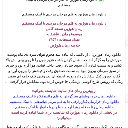
دانلود رمان هوژین به قلم مرجان مرندی با لینک مستقیم
دانلود رمان هوژین به قلم مرجان مرندی با لینک مستقیم
رمان هوژین نسخه کامل
موضوع رمان : عاشقانه
تعداد صفحات : ۱۴۵۴
هوژین
خلاصه رمان
:
دانلود رمان هوژین… از تاکسی که پیاده شد هجوم هوای سرد دی ماه پوست
صورتش را به گزگز انداخت. شال گردن بافت عزیز جون را تا روی بینی اش بالا
کشید و به سمت قنادی آن سوی خیابان رفت. داخل قنادی هوا گرم بود و خبری
از سوز سرمای بیرون نبود. به سمت صندوق رفت و فیشش را بیرون آورد و
گفت: دیروز کیک سفارش داده بودم. لحظه ای بعد وقتی کیک خامه ای سفید
رنگی که رویش طرح گوشی پزشکی جا خوش کرده بود، مقابلش قرار گرفت …
از بهترین رمان های سایت
شایسته
بخوانید:
دانلود رمان دره رویاهای سرگردان به قلم مائده فلاح با لینک مستقیم
دانلود رمان قرارمان کنار رازقی ها به قلم مریم عباسقلی با لینک مستقیم
دانلود رمان رثا به قلم زهرا ارجمندنیا و دریا دلنواز با لینک مستقیم
در بخشی از دانلود رمان هوژین که شایسته برای شما اماده کرده است
میخوانیم:
محمد که ناگهان به سمتش برگشت و نگاه خیره اش را غافلگیر کرد، او هم هول