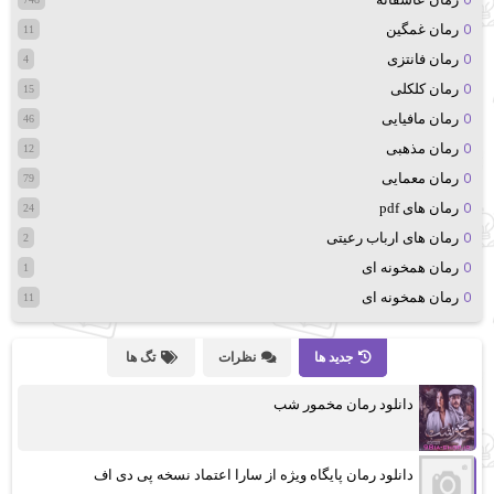
رمان غمگین
11
رمان فانتزی
4
رمان کلکلی
15
رمان مافیایی
46
رمان مذهبی
12
رمان معمایی
79
رمان های pdf
24
رمان های ارباب رعیتی
2
رمان همخونه ای
1
رمان همخونه ای
11
جدید ها
نظرات
تگ ها
دانلود رمان مخمور شب
دانلود رمان پایگاه ویژه از سارا اعتماد نسخه پی دی اف