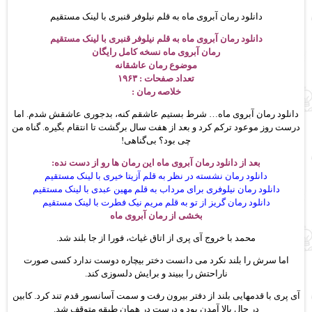
دانلود رمان آبروی ماه به قلم نیلوفر قنبری با لینک مستقیم
دانلود رمان آبروی ماه به قلم نیلوفر قنبری با لینک مستقیم
رمان آبروی ماه نسخه کامل رایگان
موضوع
رمان عاشقانه
تعداد صفحات : ۱۹۶۳
خلاصه رمان :
دانلود رمان آبروی ماه… شرط بستیم عاشقم کنه، بدجوری عاشقش شدم. اما
درست روز موعود ترکم‌ کرد و بعد از هفت سال برگشت تا انتقام بگیره. گناه من
چی بود؟ بی‌گناهی!
بعد از دانلود رمان آبروی ماه این رمان ها رو از دست نده:
دانلود رمان نشسته در نظر به قلم آزیتا خیری با لینک مستقیم
دانلود رمان نیلوفری برای مرداب به قلم مهین عبدی با لینک مستقیم
دانلود رمان گریز از تو به قلم مریم نیک فطرت با لینک مستقیم
بخشی از رمان آبروی ماه
محمد با خروج آی پری از اتاق غیاث، فورا از جا بلند شد.
اما سرش را بلند نکرد می دانست دختر بیچاره دوست ندارد کسی صورت
ناراحتش را ببیند و برایش دلسوزی کند.
آی پری با قدمهایی بلند از دفتر بیرون رفت و سمت آسانسور قدم تند کرد. کابین
در حال بالا آمدن بود و درست در همان طبقه متوقف شد.