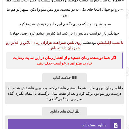
– سماوات ببين. کیارش دست جهانگیر را کشید و سمت در دفتر غیاث هلش داد.
– برو تو جهان اینجا جای یکی به دو نیست. برو دهن منو وا نكن. سپهر تو هم بیا
برو.
سپهر غر زد: من که چیزی نگفتم این خانوم خودش شروع کرد.
جهانگیر باز خواست دهانش را باز کند، اما کیارش چشم غره رفت: جهان!
با نصب اپلیکیشن
نودهشتیا
روی تلفن همراهت هزاران رمان انلاین و افلاین رو
همزمان داشته باش
اگر شما نویسنده رمان هستید و از انتشار رمان در این سایت رضایت
ندارید میتوانید درخواست حذف دهید
خلاصه کتاب
دانلود رمان آبروی ماه... شرط بستیم عاشقم کنه، بدجوری عاشقش شدم. اما
درست روز موعود ترکم‌ کرد و بعد از هفت سال برگشت تا انتقام بگیره. گناه
من چی بود؟ بی‌گناهی!
لینک های دانلود
دانلود نسخه pdf