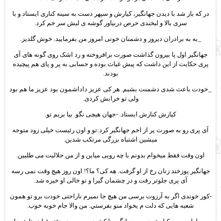
در که باز شد با دیدن جهانگیر، کیارش و سپهر دست به سینه کناری ایستاد و با
سری بالا و لبخندی حرص دربیاور گوشه ی لبش سر خم کرد.
_به به برادران دیروز و دشمنان خونی امروز من بفرمایید. خوش گلدیز.
جهانگیر اول پا بیرون گذاشت صورت برافروخته و رد اشک روی گونه های آی
پری حکایت از این داشت که پیش غیاث بوده و حسابی به پر و پای هم پیچیده
بودند.
_خودت باعث شدی دشمنت بشیم. هر کی عزیز داداشمون بود عزیز ما هم بود
ولی تو خرابش کردی.
کیارش کنارش ایستاد. -جهان هیچی نگو. بیا بریم تو.
آی پری رو به صورت پر از اخم جهانگیر کرد:تو و اون رئیست خیلی زود متوجه
میشین اشتباه بزرگی مرتکب شدین.
اون وقت فقط میخوام بدونم با چه رویی میاین و از من حلالیت می طلبين.
جهانگیر پوزخند زنان رخ از او گرفت. هه کی؟ ما؟! اون روز هیچ وقت نمی رسه
آی پری جلوتر رفت و در چشمان گیرا و تو خالی او خیره شد.
-کور خوندی اگر به آرزوت برسی من هیچ جا نمیرم ناراحتی خودت برو تو همون
شعبه هایی که دلت م یخواد منو بفرستي. من والا جام خوبه خوب.