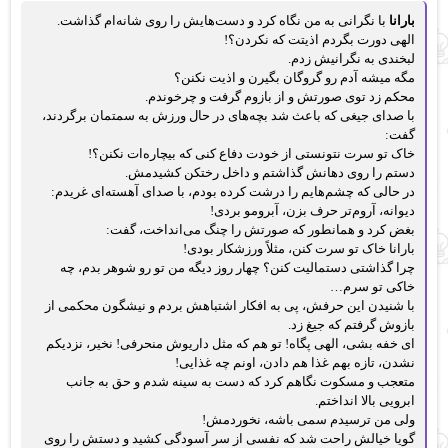
بارانا
با نگرانی به من نگاه کرد و دست‌هایش را روی شانه‌ام گذاشت.
الهی دورت بگردم اذیتت که نکردن؟!
لبخندی به نگرانیش زدم.
مگه میشه آدم رو گروگان بگیرن و اذیت نکنن؟
محکم زد توی صورتش و از بازوم گرفت و چرخوندم.
با صدای جیغی که باعث شد بچه‌های در حال ورزش به سمتمان برگردند،
گفت:
خاک تو سرت نتونستی از خودت دفاع کنی که بیچاره‌ات نکنن؟!
دستم را روی دهانش گذاشتم و داخل رختکن کشیدمش.
در حالی که چشم‌هایم را درشت کرده بودم، با صدای آهسته‌ای غریدم:
دیوانه، آروم‌تر حرف بزن، آبرومو بردی!
بغض کرد و همانطور که صورتش را چنگ می‌انداخت، گفت:
بارانا خاک تو سرت کنن، مثلاً ورزشکار بودی!
چرا گذاشتی دستمالیت کنن؟ چهار روز دیگه من تو رو شوهر بدم، چه
خاکی تو سرم…
با شنیدن این حرفش، پی به افکار اشتباهش بردم و نیشگون محکمی از
بازوش گرفتم که جیغ زد.
ای خفه بشی، الهی پگاه! تو هم که مثل داریوش منحرفی! نخیر، نزدیکم
نشدن، تازه بهم غذا هم دادن، اونم چه غذایی!
متعجب و مسکوت نگاهم کرد که دست به سینه شدم و حق به جانب
ابرویی بالا انداختم.
ولی من ترسیدم سمی باشه، نخوردمش!
گویا خیالش راحت شد که نفسی از سر آسودگی کشید و دستش را روی