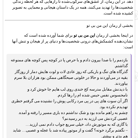
دهد. در این رمان، از عشق‌های سرکوب‌شده تا رازهایی که هر لحظه زندگی
شخصیت‌ها را تهدید می‌کنند، همه در یک داستان هیجانی و معمایی به تصویر
کشیده شده است.
بخشی از رمان این من بی تو
در اینجا بخشی از رمان
این من بی تو
برای شما آورده شده است که
نشان‌دهنده کشمکش‌های درونی شخصیت‌ها و دنیای پر از هیجان و تنش آنها
است:
بازدمم را با صدا بیرون دادم و با حرص پا در کوچه پس کوچه های ممنوعه
گذاشتم.
گذرگاه های تنگ و باریکی که روز عادی لات و لوت هایش دمار از روزگار
بقیه در می‌آوردند و حالا در خلوتی صبحگاهی ممکن بود هزاران بلا سرم
بیاوردند.
با دیدنش مقابل مدرسه کج خندی روی لب هایم جا خوش کرد و
نامحسوس نفس حبس شده ام را رها کردم.
اگر آن سوت های پی در پی مرد رکابی پوش را نشنیده می گرفتم خطری
تهدیدم نکرده بود.
چشم به راهم مانده بود و شک نداشتم ده باری مسیر را رفته و آمده.
عصبی کردنش می ارزید به دیر رسیدنم؟
با گازی که به موتورش داد، خیلی سریع جواب دادم نمی ارزید…
– نگفتم برگرد خونه؟ گفت و از موتور پیاده شد با عجله و عصبی… شاید
هم بدتر و بیشتر.