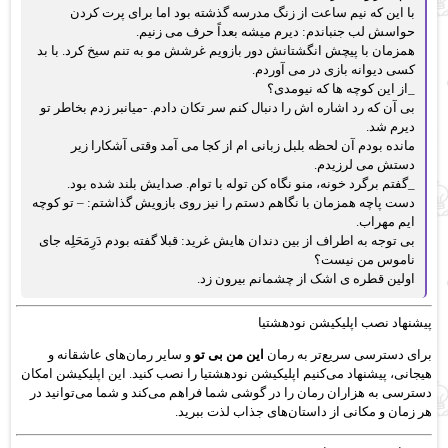
با این که نیم ساعت از زنگ مدرسه گذشته بود اما برای پرت کردن
حواسش لب جنباندم: دیرم میشه بعداً حرف می زنیم.
همزمان با پیچش انگشتانش دور بازویم غرشش مو به تنم سیخ کرد. با بد
کسی دیوانه بازی در می آوردم.
_از این کوچه ها که نیومدی؟
بی آن که رد اشاره اش را دنبال کنم سر تکان دادم. -میانبر زدم بخاطر تو
دیرم شد.
مانده بودم آن لحظه بلبل زبانی ام از کجا می آمد وقتی آشکارا زیر
دستش می لرزیدم.
_گفتم برگرد خونه، منو نگاه کن توله با توام. صدایش بلند شده بود.
دست پاچه همزمان با نگاهم دستم را نیز روی بازویش گذاشتم: – تو کوچه
ایم مهراب.
بی توجه به اطراف از بین دندان هایش غرید: قبلا گفته بودم دَرِمَحَلِه جای
ناموس من نیست؟
اولین قطره ی اشک از چشمانم بیرون زد.
پیشنهاد نصب اپلیکیشن نودهشتیا
برای دسترسی سریع‌تر به رمان
این من بی تو
و سایر رمان‌های عاشقانه و
هیجانی، پیشنهاد می‌کنیم اپلیکیشن نودهشتیا را نصب کنید. این اپلیکیشن امکان
دسترسی به هزاران رمان را در گوشی شما فراهم می‌کند و شما می‌توانید در
هر زمان و مکانی از داستان‌های جذاب لذت ببرید.