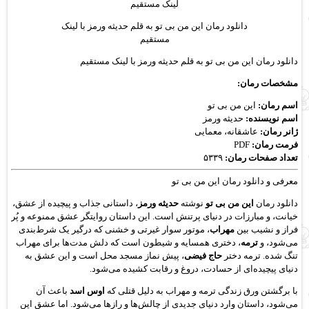
دانلود رمان این من بی تو به قلم حدیثه ورمز با لینک
مستقیم
دانلود رمان این من بی تو به قلم حدیثه ورمز با لینک مستقیم
مشخصات رمان:
اسم رمان:
این من بی تو
اسم نویسنده:
حدیثه ورمز
ژانر رمان:
عاشقانه، معمایی
فرمت رمان:
PDF
تعداد صفحات رمان:
۵۳۳۹
معرفی و دانلود رمان این من بی تو
دانلود رمان
این من بی تو
نوشته
حدیثه ورمز
، داستانی جذاب و پیچیده از عشق،
خیانت، و مبارزات در دنیای پرتنش است. این داستان روایتگر عشق ممنوعه و پُر
فراز و نشیب بین
مهراب
، موتور سوار غیرتی و خشنی که درگیر یک شرط‌بندی
می‌شود، و
ترمه
، دختری همسایه و شیطون است که دلش مدت‌ها برای مهراب
تنگ شده. ترمه دختر
حاج فیضی
، پیش نماز مسجد محل است و این عشق به
دنیای پیچیده‌ای از حسادت، دروغ و رقابت کشیده می‌شود.
با برگشتن ورق زندگی ترمه و مهراب به دلیل قتلی که
اوس اسد
باعث آن
می‌شود، داستان وارد دنیای جدیدی از چالش‌ها و رازها می‌شود. اما عشق این