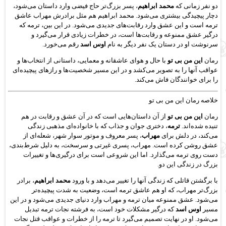
دو نفر زمانی که
محمد ابراهیم
، پسر بزرگ‌تر حاج فیضی وارد داستان می‌شود،
دچار پیچیدگی بیشتری می‌شود. محمد ابراهیم هم مثل برادرش مهراب عاشق
ترمه است و این عشق وارد رقابت‌های جدیدی می‌شود. در این بین، ترمه که
درگیر عشق ممنوعه و رقابت‌ها است، در خطرات زیادی قرار می‌گیرد و
سرنوشت او در دستان یک نفر دیگر به نام
اوس اسد
رقم می‌خورد.
رمان
این من بی تو
با حال و هوای عاشقانه و معمایی، داستانی از انتخاب‌ها و
عواقب آنها را به تصویر می‌کشد و در این مسیر شخصیت‌ها و رازهای پیچیده‌ای
را برای خوانندگان فاش می‌کند.
خلاصه رمان این من بی تو
رمان
این من بی تو
از آن داستان‌هایی است که در آن عشق و رقابت در هم
تنیده شده‌اند.
ترمه
، دختری جوان و جذاب که با خانواده‌ای مذهبی زندگی
می‌کند، در دلش برای
مهراب
، پسر معروف و موتور سوار شهر، شعله‌ای از
عشق روشن کرده است. مهراب، پسری غیرتی و سرسخت، به دلیل شرط‌بندی،
دست روی ترمه می‌گذارد. اما این شروعی است برای درگیری‌ها و تغییرات
بزرگ در زندگی این دو.
با برگشتن قاتلی که زندگی آنها را تغییر می‌دهد و با ورود
محمد ابراهیم
، برادر
بزرگ‌تر مهراب، که او هم عاشق ترمه است، وضعیت به شدت پیچیده‌تر
می‌شود. عشق ممنوعه میان ترمه و مهراب وارد دنیای جدیدی می‌شود و در این
مسیر
اوس اسد
که درگیر مشکلات خود است، به فرشته نجات ترمه تبدیل
می‌شود. او در نهایت تصمیم می‌گیرد تا ترمه را از خطرات و عواقب قتل نجات