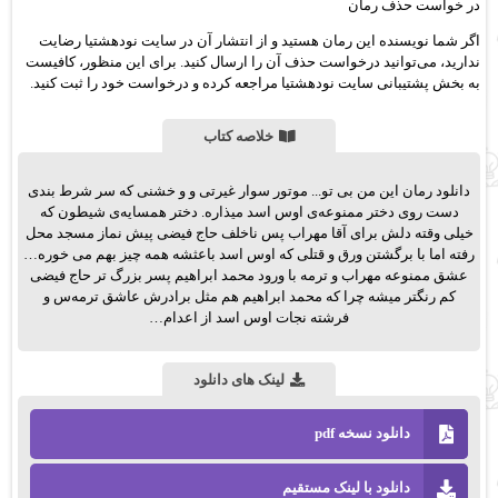
در خواست حذف رمان
اگر شما نویسنده این رمان هستید و از انتشار آن در سایت نودهشتیا رضایت
ندارید، می‌توانید درخواست حذف آن را ارسال کنید. برای این منظور، کافیست
به بخش پشتیبانی سایت نودهشتیا مراجعه کرده و درخواست خود را ثبت کنید.
خلاصه کتاب
دانلود رمان این من بی تو... موتور سوار غیرتی و و خشنی که سر شرط‌ بندی
دست روی دختر ممنوعه‌ی اوس اسد میذاره. دختر همسایه‌‌ی شیطون که
خیلی وقته دلش برای آقا مهراب پس ناخلف حاج فیضی پیش نماز مسجد محل
رفته اما با برگشتن ورق و قتلی که اوس اسد باعثشه همه چیز بهم می خوره…
عشق ممنوعه مهراب و ترمه با ورود محمد ابراهیم پسر بزرگ تر حاج فیضی
کم رنگتر میشه چرا که محمد ابراهیم هم مثل برادرش عاشق ترمه‌س و
فرشته نجات اوس اسد از اعدام…
لینک های دانلود
دانلود نسخه pdf
دانلود با لینک مستقیم