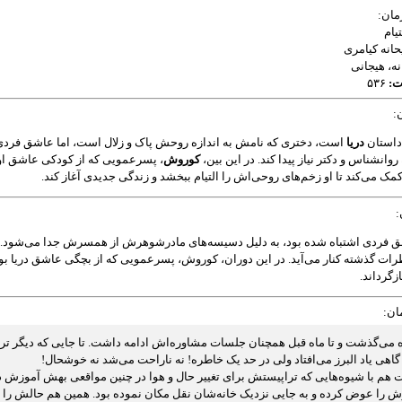
ان:
یام
انه کیامری
ه، هیجانی
ت:
۵۳۶
:
استان
دریا
است، دختری که نامش به اندازه روحش پاک و زلال است، اما عاشق فردی 
 روانشناس و دکتر نیاز پیدا کند. در این بین،
کوروش
، پسرعمویی که از کودکی عاشق او 
کمک می‌کند تا او زخم‌های روحی‌اش را التیام ببخشد و زندگی جدیدی آغاز کند.
:
ق فردی اشتباه شده بود، به دلیل دسیسه‌های مادرشوهرش از همسرش جدا می‌شود. پس 
طرات گذشته کنار می‌آید. در این دوران، کوروش، پسرعمویی که از بچگی عاشق دریا بوده
زگرداند.
ان:
ی‌گذشت و تا ماه قبل همچنان جلسات مشاوره‌اش ادامه داشت. تا جایی که دیگر تر
گاهی یاد البرز می‌افتاد ولی در حد یک خاطره! نه ناراحت می‌شد نه خوشحال!
هم با شیوه‌هایی که تراپیستش برای تغییر حال و هوا در چنین مواقعی بهش آموزش داد
 را عوض کرده و به جایی نزدیک خانه‌شان نقل مکان نموده بود. همین هم حالش را به