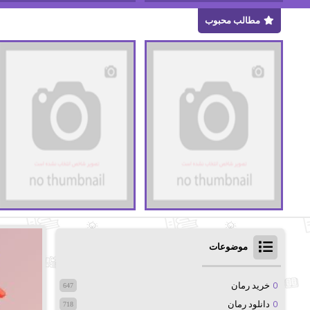
مطالب محبوب
موضوعات
خرید رمان
647
دانلود رمان
718