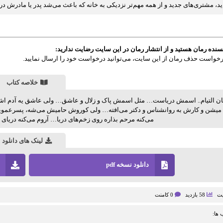
د، مشتری‌های جدید و از همه مهم‌تر نزدیکی به خانه که باعث می‌شد پدر یا مادرش در ط
سنده رمان هستید و از انتشار رمان در این سایت رضایت ندارید:
واست حذف رمان از این سایت، می‌توانید درخواست خود را ارسال نمایید.
خلاصه کتاب
مان التیام.. اسمش دریاست… مثل اسمش پاک و زلال و عاشق… ولی عاشق یه آدم اشتب
میشن و کارش به روانشناس و دکتر می‌افته… ولی کوروش حامیش می‌شه، پسرعمویی که
می‌کنه مرحم بذاره روی زخم‌های دریا… آروم می‌کنه دریای
لینک های دانلود
دانلود نسخه pdf
یت
58 بازدید
0 کامنت
ها: