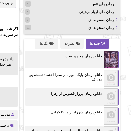
جایی جدی
رمان های pdf
24
رمان های ارباب رعیتی
2
رمان همخونه ای
1
رمان همخونه ای
11
اگر شما نوی
در صورت درخ
جدید ها
نظرات
تگ ها
دانلود رمان مخمور شب
دانلود ر
هم جدا 
دانلود رمان پایگاه ویژه از سارا اعتماد نسخه پی
دی اف
دانلود رمان پرواز ققنوس از زهرا
دانلود رمان شرزاد از ملیکا کمانی
مدیرسا
برچسب 
دانلود رمان سال بد از صدف.ز نسخه پی دی اف