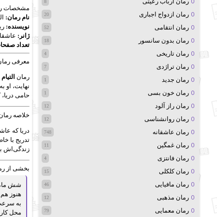
رمان ارباب رعیتی
8
مشخصات رم
رمان ازدواج اجباری
20
نام رمان:
الت
نویسنده:
ریح
رمان انتقامی
52
ژانر:
عاشقان
رمان بدون سانسور
18
تعداد صفحا
رمان تاریخی
4
معرفی رمان
رمان تراژدی
7
رمان
التیام
د
رمان جدید
1
نهایت، او به
رمان خون بسی
1
حامی دریا، 
رمان راز آلود
12
خلاصه رمان
رمان روانشناسی
12
دریا که عاش
رمان عاشقانه
748
تدریج با خا
رمان غمگین
11
زندگی‌اش با
رمان فانتزی
4
بخشی از رم
رمان کلکلی
15
رمان مافیایی
شش ماه م
46
هنوز هم 
رمان مذهبی
12
به سرعت 
رمان معمایی
79
محل کارش