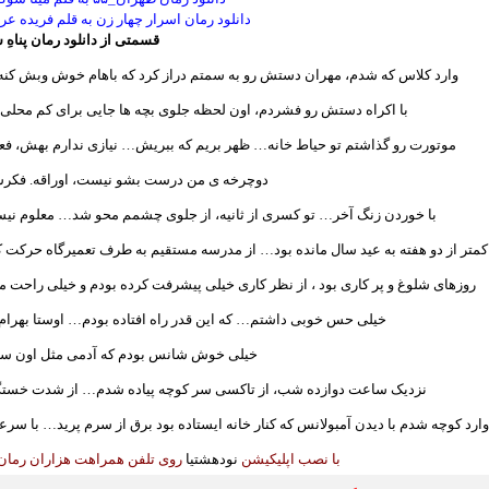
دانلود رمان اسرار چهار زن به قلم فریده عر
قسمتی از دانلود رمان پناهِ
وارد کلاس که شدم، مهران دستش رو به سمتم دراز کرد که باهام خوش وبش کنه، 
با اکراه دستش رو فشردم، اون لحظه جلوی بچه ها جایی برای کم مح
موتورت رو گذاشتم تو حیاط خانه… ظهر بریم که ببریش… نیازی ندارم بهش، 
دوچرخه ی من درست بشو نیست، اوراقه. فکر
با خوردن زنگ آخر… تو کسری از ثانیه، از جلوی چشمم محو شد… معلوم نیست 
کمتر از دو هفته به عید سال مانده بود… از مدرسه مستقیم به طرف تعمیرگاه حرکت کر
روزهای شلوغ و پر کاری بود ، از نظر کاری خیلی پیشرفت کرده بودم و خیلی را
خیلی حس خوبی داشتم… که این قدر راه افتاده بودم… اوستا بهرام 
خیلی خوش شانس بودم که آدمی مثل اون سر 
نزدیک ساعت دوازده شب، از تاکسی سر کوچه پیاده شدم… از شدت خستگی 
وارد کوچه شدم با دیدن آمبولانس که کنار خانه ایستاده بود برق از سرم پرید… با 
با نصب اپلیکیشن
نودهشتیا
روی تلفن همراهت هزاران رمان ا