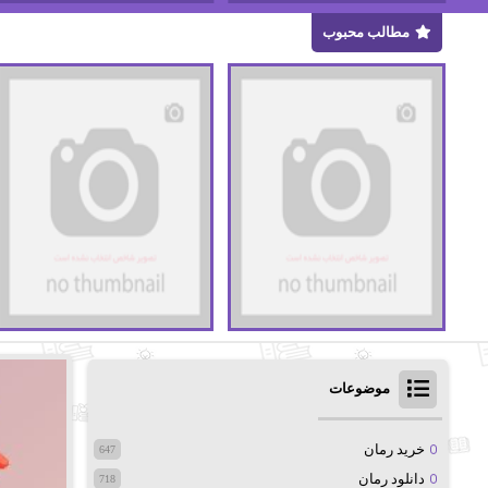
مطالب محبوب
موضوعات
خرید رمان
647
دانلود رمان
718