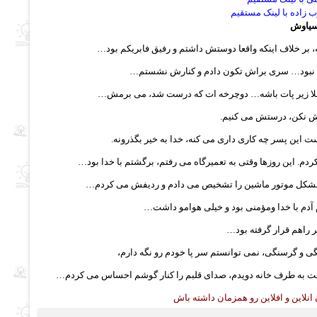
ب زاده با لینک مستقیم
 سیاوش
بر خلاف اینکه واقعا دوستش داشتم و رفیق فابریکم بود…
لی نبود… سری براش تکون دادم و کنارش نشستم…
فعلا زیر پات باشه… دوچرخه ات که درست شد، می برمش…
ش نکن، درستش می کنیم.
این پسر چه کاری داری می کنه، خدا به خیر بگذرونه.
دم. این روزها وقتی به تعمیرگاه می رفتم، برگشتم با خدا بود…
حت مشکل موتور ماشین را تشخیص می دادم و ردیفش می کردم…
آدم با خدا ومؤمنی بود و خیلی هوامو داشت…
راهم قرار گرفته بود…
و گرسنگی، نمی توانستم سر پا خودم رو نگه دارم،
سرعت به طرف خانه دویدم، صدای قلبم را کنار گوشم احساس می کردم…
نلاین و افلاین رو همزمان داشته باش