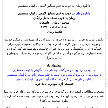
دانلود رمان بد خوب به قلم شقایق لامعی با لینک مستقیم
دانلود رمان
بد خوب به قلم شقایق لامعی با لینک مستقیم
رمان بد خوب نسخه کامل رایگان
موضوع رمان : عاشقانه
تعداد صفحات : ۱۶۳۱
خلاصه رمان :
دانلود رمان بد خوب… در مورد دختری به اسم آذین که مهندسی پزشکی خونده
و تو یه شرکتی مشغول کاره به اسم مدیکاب. مدیکاب تصمیم میگیره برای
جلوگیری از ورشکستگی آذین رو به عنوان جاسوس بفرسته شرکتی که داره
همه امتیازات رو میگیره و آذین به اسم نگار ادیب فرو میره شرکت پژوهان و
ادامه ماجرا.
پیشنهاد ما:
دانلود رمان دیوانه و سرگشته به قلم محیا نگهبان با لینک مستقیم
دانلود رمان این مرد کابوس من است به قلم نیلوفر نام آور با لینک مستقیم
دانلود رمان طنین یک فریاد به قلم آیدا باقری با لینک مستقیم
قسمتی از دانلود رمان بد خوب
مشغول مطالعه و امضاء زدن برگه های روی میزش بود که سر و کله ی باربد پیدا
شد و هنوز نرسیده، پرسید: این دختره ادیب فر، همین مو بلونده ست که داره با
نظری صحبت می کنه؟