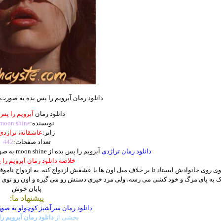
دانلود رمان آبرویم را پس بده به صورت pdf از moon shine
دانلود رمان
آبرویم را پس
نویسنده:
ne
shi
moon
ژانر:
عاشق
انه،
تراژدی
تعداد صفحات:
442
دانلود رمان تراژدی
آبرویم را پس بده از moon shine به صورت
خلاصه دانلود رمان آبرویم را 
ی روی خانوادش ایستاد تا بر خلاف میل اون ها با عشقش ازدواج کنه. یه ازدواج ناموف
رک به پای مرگ و خود کشی می رسه، ولی مرد خیری دستش رو می گیره و اون رو توی 
پایان خوش
پیشنهاد ما:
دانلود رمان سرآشپز کوچولو به صورت pdf از 
بخشی از
دانلود رمان آبرویم ر