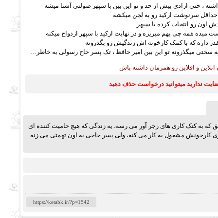
شته ، حتی ازادی بیش از حد و تو این بین با سپهر صولتی آشنا میشه
 حداقل سرنوشت ارکید رو به لجن میکشه
دش اون رو انتخاب کرده یا سپهر
ت میده همه چی بهم میریزه و در نهایت ارکید با سپهر ازدواج میکنه
در داره که با کمک کارخونه اش زندگیش رو بگذرونه
به سختی میگذرونه تو این بین امیر حافظ ، تک پسر حاج رسولی به خاطر…
نلاین و افلاین رو همزمان داشته باش
رضایت ندارید میتوانید درخواست حذف دهید
ق که به کتک کاری های زجر آور می رسه، یه زندگی که هیچ حامیت کننده ای
ی کارخونش مشغول به کار می کنه، ولی پسر حاجی به اون تهمتی می زنه