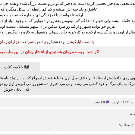
یده نجفی یه دختر تحصیل کرده است یه دختر که تو ناز و نعمت بزرگ شده و همه چی دا
عاشق و دلباخته اش میشه و کم کم رابطه ای شکل میگیره که
ارکید ناخواسته پا تو زندگی ای میذاره که نمیدونه خو
ید حامله میشه ولی خونواده ها کم کم میفهمن بچه رو تو دعوایی که به وجود میاد از دس
هردو خوانواده سپهر و ارکید رو طرد میکنن برای سپهر مشکلی نیست اونق
سال از اون روزها گذشته ارکیده تو کارخونه حاج رسولی مشغول به کاره و زندگیش رو 
با نصب اپلیکیشن
نودهشتیا
روی تلفن همراهت هزاران رمان ا
اگر شما نویسنده رمان هستید و از انتشار رمان در این سایت 
خلاصه کتاب
ی روی خانوادش ایستاد تا بر خلاف میل اون ها با عشقش ازدواج کنه. یه ازدواج ناموف
خترک به پای مرگ و خود کشی می رسه، ولی مرد خیری دستش رو می گیره و اون رو تو
که... پایان خوش
یت
53 بازدید
0 کامنت
ها:
تاه مطلب: