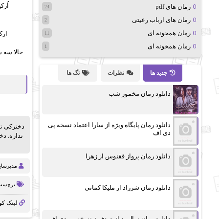
اُرک
رمان های pdf
24
رمان های ارباب رعیتی
2
رمان همخونه ای
ارک
11
رمان همخونه ای
1
حالا سه 
جدید ها
نظرات
تگ ها
دانلود رمان مخمور شب
دانلود رمان پایگاه ویژه از سارا اعتماد نسخه پی
دخترکی تو
دی اف
نداره. د
دانلود رمان پرواز ققنوس از زهرا
مدیرسا
برچسب 
دانلود رمان شرزاد از ملیکا کمانی
لینک کو
دانلود رمان سال بد از صدف.ز نسخه پی دی اف