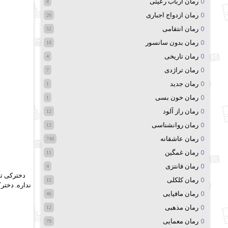
رمان ارباب رعیتی
8
رمان ازدواج اجباری
20
رمان انتقامی
52
رمان بدون سانسور
18
رمان تاریخی
4
رمان تراژدی
7
رمان جدید
1
رمان خون بسی
1
رمان راز آلود
12
رمان روانشناسی
12
رمان عاشقانه
748
رمان غمگین
11
رمان فانتزی
4
دخترکی تو
رمان کلکلی
15
نداره. دخت
رمان مافیایی
46
رمان مذهبی
12
رمان معمایی
79