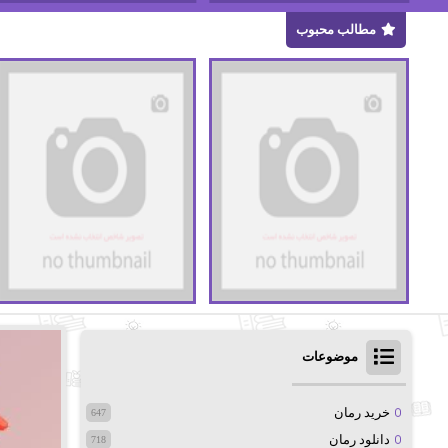
مطالب محبوب
موضوعات
خرید رمان
647
دانلود رمان
718