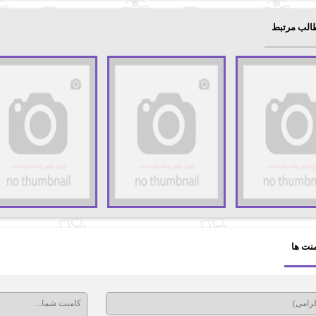
الب مرتبط
نت ها